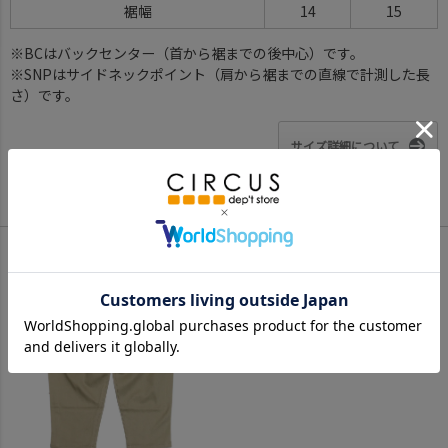
裾幅
14
15
※BCはバックセンター（首から裾までの後中心）です。
※SNPはサイドネックポイント（肩から裾までの直線で計測した長
さ）です。
サイズ詳細について
Color