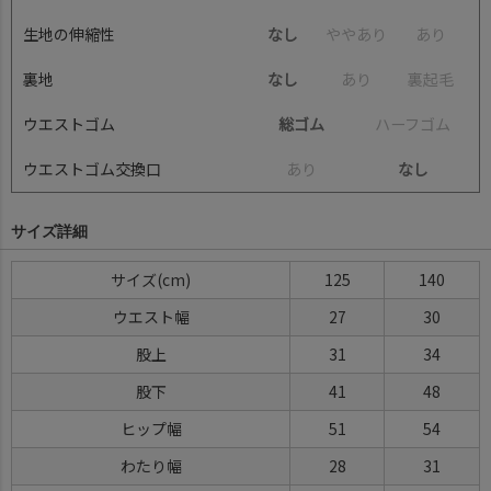
生地の伸縮性
なし
や
や
あ
り
あ
り
裏地
なし
あ
り
裏
起
毛
ウエストゴム
総ゴム
ハ
ー
フ
ゴ
ム
ウエストゴム交換口
あ
り
なし
サイズ詳細
サイズ(cm)
125
140
ウエスト幅
27
30
股上
31
34
股下
41
48
ヒップ幅
51
54
わたり幅
28
31