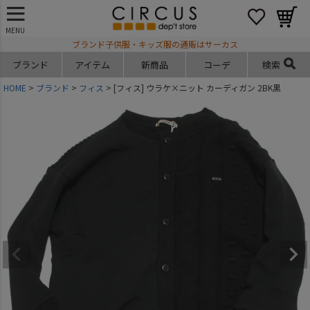
MENU
ブランド子供服・キッズ服の通販はサーカス
ブランド
アイテム
新商品
コーデ
検索
HOME
ブランド
フィス
[フィス] ウラケ×ニット カーディガン 2BK黒