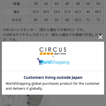
肩幅
39
41
43
45
48
50
54
袖丈
25.5
29.5
33.5
37.5
41.5
45
46.5
ゆき丈
45
50
55
60
65.5
72
75
※BCはバックセンター（首から裾までの後中心）です。
※SNPはサイドネックポイント（肩から裾までの直線で計測した長
さ）です。
サイズ詳細について
Color