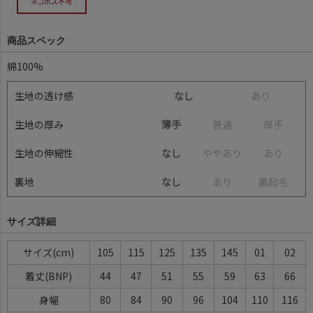
商品スペック
綿100%
生地の透け感
なし
あ
り
生地の厚み
薄手
普
通
厚
手
生地の伸縮性
なし
や
や
あ
り
あ
り
裏地
なし
あ
り
裏
起
毛
サイズ詳細
サイズ
105
115
125
135
145
01
02
着丈(BNP)
44
47
51
55
59
63
66
身幅
80
84
90
96
104
110
116