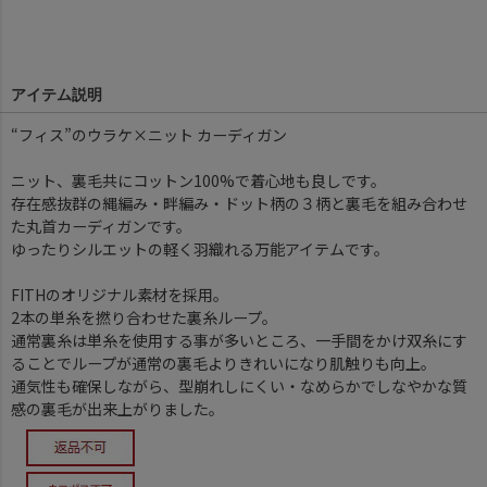
アイテム説明
“フィス”のウラケ×ニット カーディガン
ニット、裏毛共にコットン100%で着心地も良しです。
存在感抜群の縄編み・畔編み・ドット柄の３柄と裏毛を組み合わせ
た丸首カーディガンです。
ゆったりシルエットの軽く羽織れる万能アイテムです。
FITHのオリジナル素材を採用。
2本の単糸を撚り合わせた裏糸ループ。
通常裏糸は単糸を使用する事が多いところ、一手間をかけ双糸にす
ることでループが通常の裏毛よりきれいになり肌触りも向上。
通気性も確保しながら、型崩れしにくい・なめらかでしなやかな質
感の裏毛が出来上がりました。