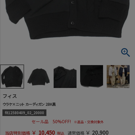
フィス
ウラケ×ニット カーディガン 2BK黒
fit12580409_02_20000
セール品 50%OFF!
※返品・交換対象外
￥
10,450
￥
20,900
当店特別価格
通常価格
税込