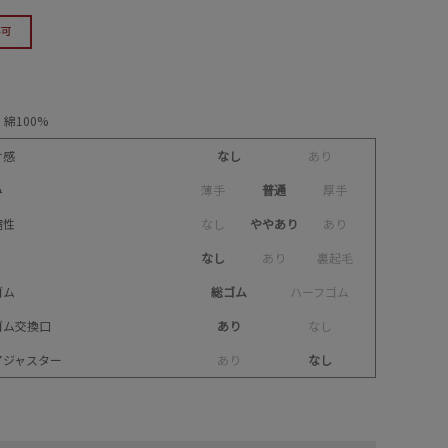
綿100%
け感
なし
あ
り
み
薄
手
普通
厚
手
縮性
な
し
ややあり
あ
り
なし
あ
り
裏
起
毛
ゴム
総ゴム
ハ
ー
フ
ゴ
ム
ゴム交換口
あり
な
し
アジャスター
あ
り
なし