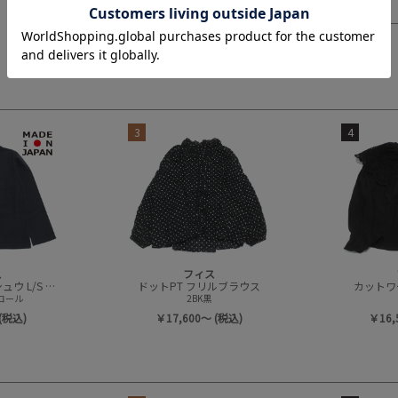
3
4
ス
フィス
テンジク FITHシシュウ L/S Tシャツ
ドットPT フリルブラウス
カットワ
ャコール
2BK黒
(税込)
￥17,600～ (税込)
￥16,