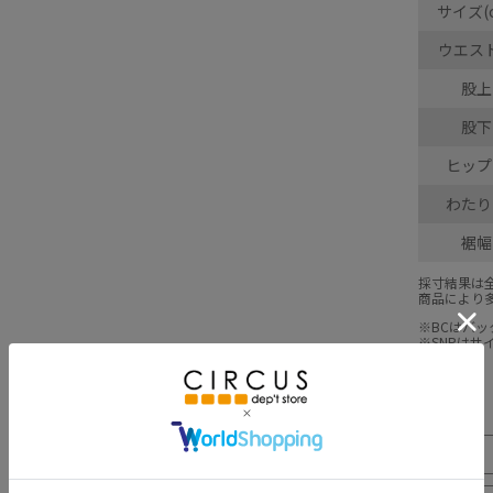
サイズ(
ウエス
股上
股下
ヒップ
わたり
裾幅
採寸結果は
商品により
※BCはバ
※SNPは