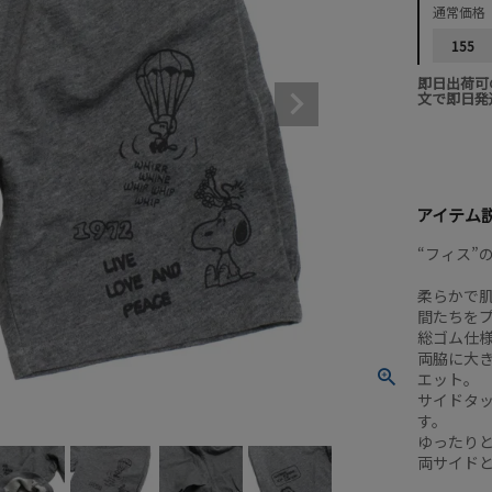
通常価格
155
即日出荷可
文で即日発
アイテム
“フィス”の
柔らかで肌
間たちを
総ゴム仕
両脇に大
エット。
サイドタ
す。
ゆったり
両サイド