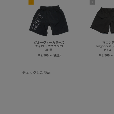
1
2
グルーヴィーカラーズ
マウン
ナイロンタフタ SPN
big pocke
2BK黒
チャコー
￥7,700～ (税込)
￥9,900～ 
チェックした商品