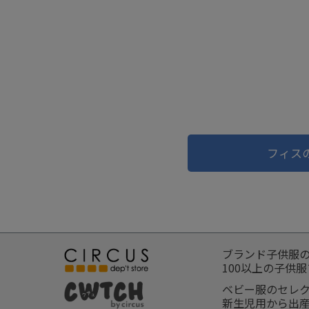
フィス
ブランド子供服
100以上の子供
ベビー服のセレ
新生児用から出