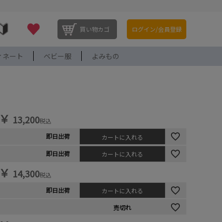
買い物カゴ
ログイン/会員登録
ィネート
ベビー服
よみもの
￥
13,200
税込
即日出荷
カートに入れる
即日出荷
カートに入れる
￥
14,300
税込
即日出荷
カートに入れる
売切れ