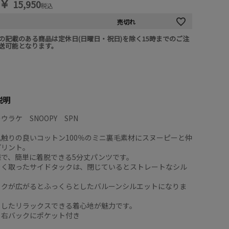
￥
15,950
税込
売切れ
の記載のある商品は定休日(日曜日・祝日)を除く15時までのご注
送可能となります。
説明
ウラケ SNOOPY SPN
触りの良いコットン100％のミニ裏毛素材にスヌーピーと仲
プリント。
様で、簡単に着脱できる5分丈パンツです。
きく取ったサイドタックは、閉じているとストレートなシル
ックが広がるとふっくらとしたバルーンシルエットになりま
としたリラックスできる着心地が魅力です。
と右バックにポケット付き