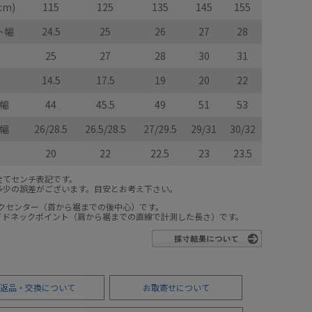
cm)
115
125
135
145
155
ト幅
24.5
25
26
27
28
25
27
28
30
31
14.5
17.5
19
20
22
幅
44
45.5
49
51
53
幅
26/28.5
26.5/28.5
27/29.5
29/31
30/32
20
22
22.5
23
23.5
全てセンチ表記です。
多少の誤差がございます。目安とお考え下さい。
ックセンター（首から裾までの後中心）です。
サイドネックポイント（肩から裾までの直線で計測した長さ）です。
返品・交換について
お取寄せについて