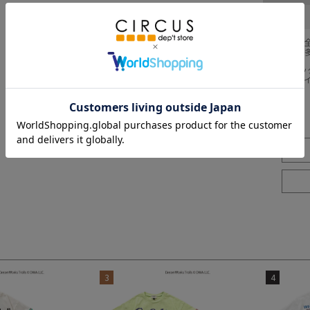
採寸結果は
商品により
※BCはバ
※SNPは
3
4