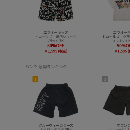
エフオーキッズ
エフオー
トロールズ 総柄ショーツ
ブラック(BK)
オフホワイト
50%OFF
50%O
￥1,595 (税込)
￥1,595 
パンツ 週間ランキング
1
2
グルーヴィーカラーズ
マウン
ナイロンタフタ SPN
big pocke