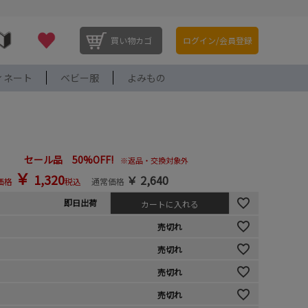
買い物カゴ
ログイン/会員登録
ィネート
ベビー服
よみもの
セール品 50%OFF!
※返品・交換対象外
￥
1,320
￥
2,640
価格
税込
通常価格
即日出荷
カートに入れる
売切れ
売切れ
売切れ
売切れ