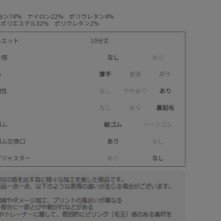
レーヨン74% ナイロン22% ポリウレタン4%
% ポリエステル32% ポリウレタン2%
ルエット
10分丈
け感
なし
あ
り
み
薄手
普
通
厚
手
縮性
な
し
や
や
あ
り
あり
な
し
あ
り
裏起毛
ゴム
総ゴム
ハ
ー
フ
ゴ
ム
ゴム交換口
あり
な
し
アジャスター
あ
り
なし