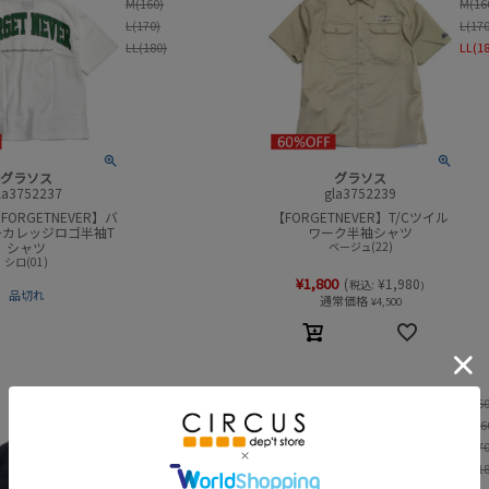
M(160)
M(16
L(170)
L(17
LL(180)
LL(1
グラソス
グラソス
la3752237
gla3752239
FORGETNEVER】バ
【FORGETNEVER】T/Cツイル
チカレッジロゴ半袖T
ワーク半袖シャツ
シャツ
ベージュ(22)
シロ(01)
¥
1,800
(
¥
1,980
税込:
)
品切れ
通常価格
¥
4,500
150
S(15
160
M(16
170
L(17
LL(1