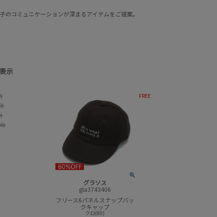
子のコミュニケーションが深まるアイテムをご提案。
表示
価格
0)
FREE
柄
0)
0)
並び順
80)
グラソス
gla3743406
フリース6パネルスナップバッ
クキャップ
クロ(80)