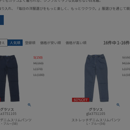
の子でもカッコよく着られる、シンプルでラフな気取らない日常着。
取り入れ、『毎日の洋服選びをもっと楽しく、もっとワクワク。』服選びを通じて親
earch
ブランド
アイテム
16
件中
1
-
16
件
替え
人気順
登録順
価格が安い順
価格が高い順
サイズ
性別
S(150)
S(15
販売中／予約受付中
カラー
M(160)
M(16
L(170)
L(17
セール商品
セール率
LL(180)
LL(1
検索
グラソス
グラソス
la3751105
gla3751105
デニムスリムパンツ
ストレッチデニムスリムパンツ
E・ブルー(58)
L・ブルー(56)