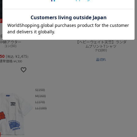
グラソス
グラソス
gla3754301
gla3752220
中綿アウター
【ヘビーウェイト天竺】ランダ
コン(50)
ムプリントTシャツ
クロ(80)
250
(
¥
2,475
税込:
)
品切れ
通常価格
¥
4,500
S(150)
M(160)
L(170)
LL(180)