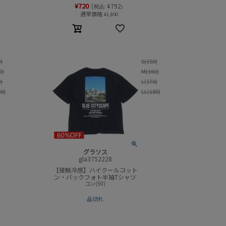
¥
720
(
¥
792
税込:
)
通常価格
¥
1,800
0)
S(150)
0)
M(160)
0)
L(170)
80)
LL(180)
グラソス
gla3752228
【接触冷感】ハイクールコット
ン・バックフォト半袖Tシャツ
コン(50)
品切れ