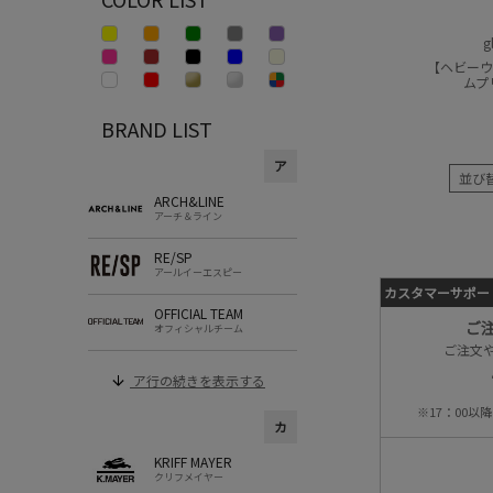
g
【ヘビー
ムプ
BRAND LIST
ア
並び
ARCH&LINE
アーチ＆ライン
RE/SP
アールイーエスピー
カスタマーサポー
OFFICIAL TEAM
ご
オフィシャルチーム
ご注文
ア行の続きを表示する
※17：00
カ
KRIFF MAYER
クリフメイヤー