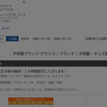
グラソス
la3752220
ウェイト天竺】ランダ
リントTシャツ
シロ(01)
品切れ
16
件中
1
-
16
件
替え
人気順
登録順
価格が安い順
価格が高い順
子供服ブランド グラソス｜ブランド｜子供服・キッズ
ト
注文は年中無休・２４時間受付しております！
や商品についてのご相談はお問合せフォームよりどうぞ！
営業時間：10:00～17：00 定休日：日曜・祝日
以降のご注文・お問合せにつきましては、翌営業日の対応となります。
8月の営業日カレンダー
日
月
火
水
木
金
土
1