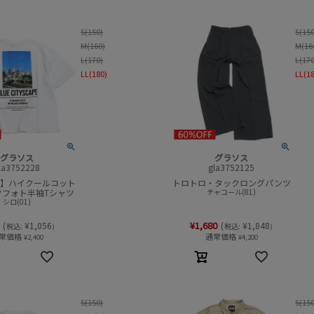
S(150)
S(15
M(160)
M(16
L(170)
L(17
LL(180)
LL(1
グラソス
グラソス
la3752228
gla3752125
感】ハイクールコット
トロトロ・タックロングパンツ
クフォト半袖Tシャツ
チャコール(81)
シロ(01)
¥
1,680
(
¥
1,056
(
¥
1,848
税込:
税込:
)
)
常価格
通常価格
¥
2,400
¥
4,200
S(150)
S(15