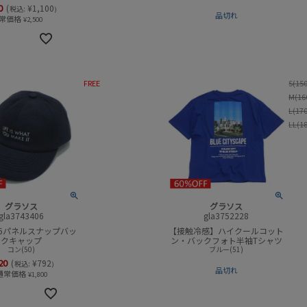
0
(
¥
1,100
税込:
)
品切れ
常価格
¥
2,500
FREE
S(15
M(16
L(17
LL(1
グラソス
グラソス
gla3743406
gla3752228
6パネルスナップバッ
【接触冷感】ハイクールコット
クキャップ
ン・バックフォト半袖Tシャツ
コン(50)
ブルー(51)
20
(
¥
792
税込:
)
品切れ
通常価格
¥
1,800