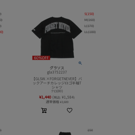
0)
S(150)
0)
M(160)
0)
L(170)
80)
LL(180)
グラソス
gla3752237
【GLSW.×FORGETNEVER】バ
ックアーチカレッジロゴ半袖T
シャツ
クロ(80)
¥
1,440
(
¥
1,584
税込:
)
通常価格
¥
3,600
0)
150