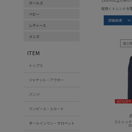
150cm以上の男
ガールズ
程良くトレンドを
ベビー
Item S
詳細検索
レディース
グラソス
メンズ
並び
ITEM
トップス
ジャケット・アウター
パンツ
ワンピース・スカート
g
ストレッチ
オールインワン・サロペット
D