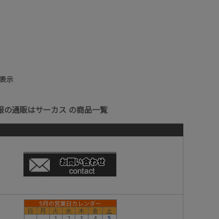
表示
服の通販はサーカス の商品一覧
9月の営業日カレンダー
日
月
火
水
木
金
土
1
2
3
4
5