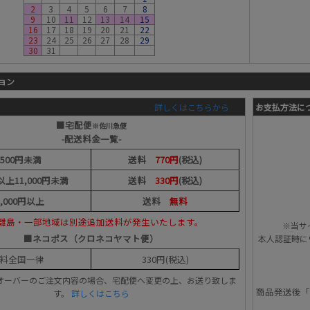
2
3
4
5
6
7
8
9
10
11
12
13
14
15
16
17
18
19
20
21
22
23
24
25
26
27
28
29
30
31
ョン
詳しくはこちらから
お支払方法に
■宅配便
※佐川急便
-配送料金一覧-
,500円未満
送料
770円
(税込)
円以上11,000円未満
送料
330円
(税込)
1,000円以上
送料
無料
離島・一部地域は別途追加送料が発生いたします。
※当サ
■ネコポス（クロネコヤマト便）
本人認証時に
料全国一律
330円(税込)
オーバーのご注文内容の場合、宅配便へ変更の上、お送り致しま
商品発送後「
す。
詳しくはこちら