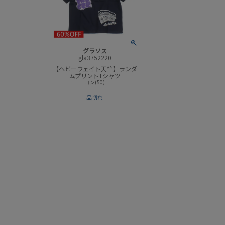
グラソス
gla3752220
【ヘビーウェイト天竺】ランダ
ムプリントTシャツ
コン(50)
品切れ