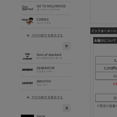
GO TO HOLLYWOOD
ゴートゥーハリウッド
CONVEX
コンベックス
インフォーメーシ
カ行の続きを表示する
お届けについて
サ
Sons of standard
サンズオブスタンダード
5
GENERATOR
5,500
ジェネレーター
1
SMOOTHY
※
スムージー
サ行の続きを表示する
送
※既定の容量
タ
TAION