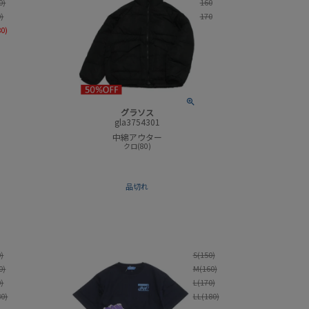
0)
160
0)
170
80)
グラソス
gla3754301
中綿アウター
クロ(80)
品切れ
0)
S(150)
0)
M(160)
0)
L(170)
80)
LL(180)