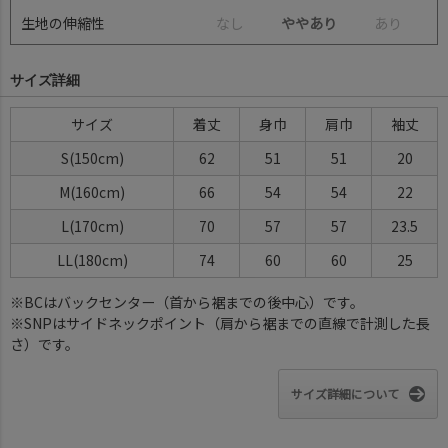
生地の伸縮性
な
し
ややあり
あ
り
サイズ詳細
サイズ
着丈
身巾
肩巾
袖丈
S(150cm)
62
51
51
20
M(160cm)
66
54
54
22
L(170cm)
70
57
57
23.5
LL(180cm)
74
60
60
25
※BCはバックセンター（首から裾までの後中心）です。
※SNPはサイドネックポイント（肩から裾までの直線で計測した長
さ）です。
サイズ詳細について