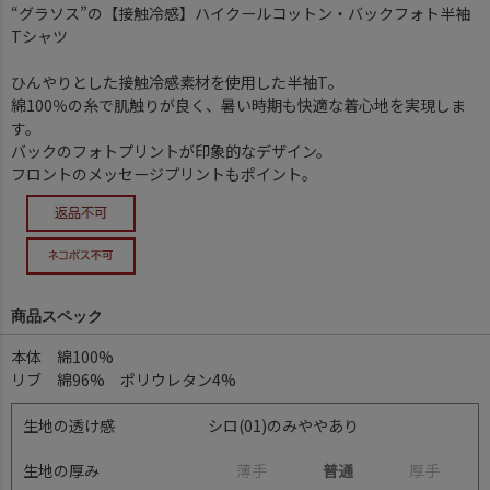
“グラソス”の【接触冷感】ハイクールコットン・バックフォト半袖
Tシャツ
ひんやりとした接触冷感素材を使用した半袖T。
綿100％の糸で肌触りが良く、暑い時期も快適な着心地を実現しま
す。
バックのフォトプリントが印象的なデザイン。
フロントのメッセージプリントもポイント。
商品スペック
本体 綿100%
リブ 綿96% ポリウレタン4%
生地の透け感
シロ(01)のみややあり
生地の厚み
薄
手
普通
厚
手