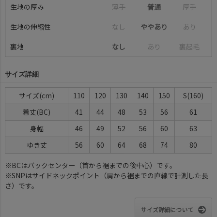
生地の厚み
薄
手
普通
厚
手
生地の伸縮性
な
し
ややあり
あ
り
裏地
なし
あ
り
裏
起
毛
サイズ詳細
サイズ(cm)
110
120
130
140
150
S(160)
着丈(BC)
41
44
48
53
56
61
身幅
46
49
52
56
60
63
ゆき丈
56
60
64
68
74
80
※BCはバックセンター（首から裾までの後中心）です。
※SNPはサイドネックポイント（肩から裾までの直線で計測した長
さ）です。
サイズ詳細について