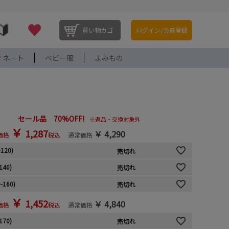
買い物カゴ
ログイン/会員登録
ィネート
ベビー服
よみもの
セール品 70%OFF!
※返品・交換対象外
￥
1,287
￥
4,290
価格
税込
通常価格
-120)
売切れ
140)
売切れ
-160)
売切れ
￥
1,452
￥
4,840
価格
税込
通常価格
170)
売切れ