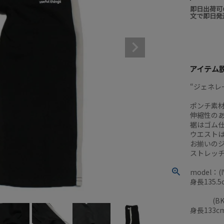
即日出荷可
文で即日発
アイテム
“ジェネレ
ポンチ素
伸縮性の
裾はゴム
ウエスト
お揃いのジ
ストレッ
model：(
身長135.5
(グリ
(BK) 身
身長133cm