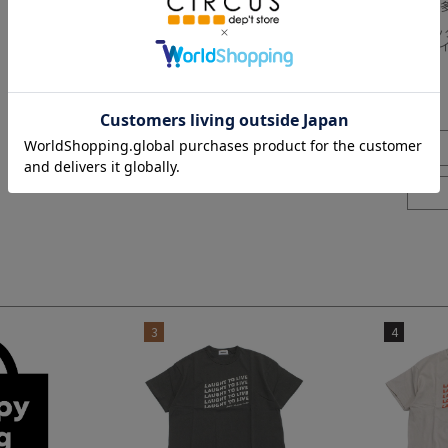
商品により
※BCはバ
※SNPは
3
4