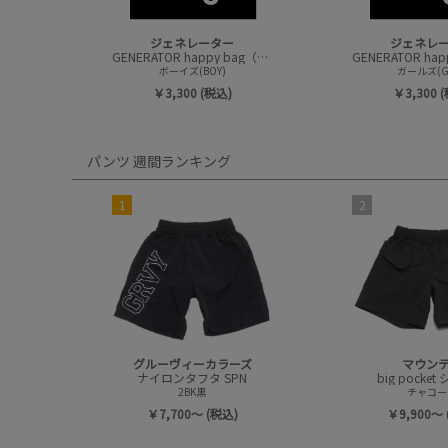
ジェネレーター
ジェネレ
GENERATOR happy bag（ハッピーバック）
ボーイズ(BOY)
ガールズ(GI
￥3,300 (税込)
￥3,300 
パンツ 週間ランキング
1
2
グルーヴィーカラーズ
マウン
ナイロンタフタ SPN
big pocke
2BK黒
チャコー
￥7,700～ (税込)
￥9,900～ 