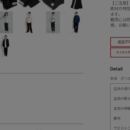
【ご注意
素材の特
ます。
着用には
様、お願
Detail
本体 ポリエ
生地の透
生地の厚
生地の伸
裏地
ウエスト