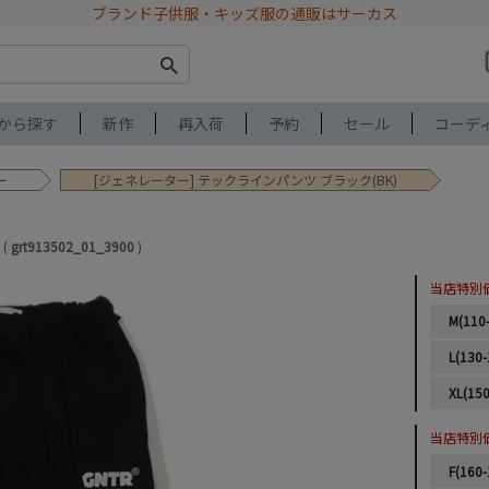
ブランド子供服・キッズ服の通販はサーカス
から探す
新作
再入荷
予約
セール
コーデ
ー
[ジェネレーター] テックラインパンツ ブラック(BK)
grt913502_01_3900
当店特別
M(110
L(130-
XL(150
当店特別
F(160-