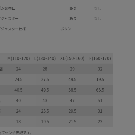
ゴム交換口
あり
な
し
アジャスター
あり
な
し
アジャスター仕様
ボタン
M(110-120)
L(130-140)
XL(150-160)
F(160-170)
幅
24
28
29
32
24.5
27.5
49.5
19.5
40.5
49.5
58.5
65.5
幅
40
43
47
51
幅
24
25.5
29.5
31
18
19.5
21.5
23
全てセンチ表記です。