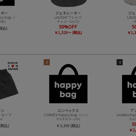
ーター
ジェネレーター
ジェ
GENERATOR happy bag（ハッピーバック）
LAUGHT Tシャツ
LAU
RL)
チャコール(CG)
サ
50%OFF
5
(税込)
￥1,320～ (税込)
￥1,
3
4
テン
コンベックス
ア
t ショーツ
CONVEX happy bag（ハッピーバック）
ル
マルチカラー(XX)
マルチ
5
(税込)
￥3,300 (税込)
￥2,