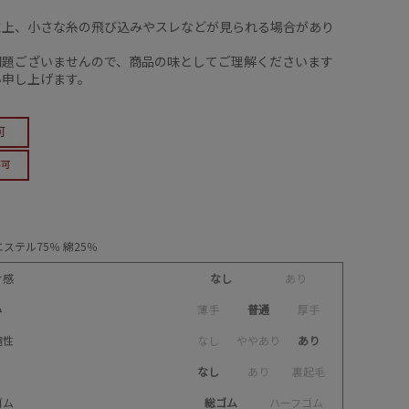
】
性上、小さな糸の飛び込みやスレなどが見られる場合があり
問題ございませんので、商品の味としてご理解くださいます
い申し上げます。
ステル75％ 綿25％
け感
なし
あ
り
み
薄
手
普通
厚
手
縮性
な
し
や
や
あ
り
あり
なし
あ
り
裏
起
毛
ゴム
総ゴム
ハ
ー
フ
ゴ
ム