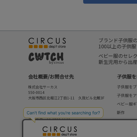
ブランド子供服
100以上の子供
ベビー服のセレ
新生児用から出
会社概要/お問合せ先
子供服を
子供服をブ
株式会社サーカス
550-0014
子供服をア
大阪市西区北堀江2丁目1-11 久我ビル北館3F
ベビー服ギ
お問合せ先
新作
⇒
FAQ/お問合せフォーム
電話番号：06-6538-1163
再入荷
営業時間：10:00-17:00
予約
定休日：日曜・祝日