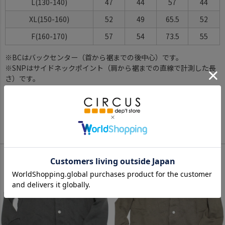
L(130-140)
47
44
57
44
XL(150-160)
52
49
65.5
52
F(160-170)
57
54
73.5
55
※BCはバックセンター（首から裾までの後中心）です。
※SNPはサイドネックポイント（肩から裾までの直線で計測した長
さ）です。
サイズ詳細について
Color