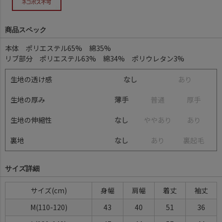
商品スペック
本体 ポリエステル65% 綿35%
リブ部分 ポリエステル63% 綿34% ポリウレタン3%
生地の透け感
なし
あ
り
生地の厚み
薄手
普
通
厚
手
生地の伸縮性
なし
や
や
あ
り
あ
り
裏地
なし
あ
り
裏
起
毛
サイズ詳細
サイズ(cm)
身幅
肩幅
着丈
袖丈
M(110-120)
43
40
51
36