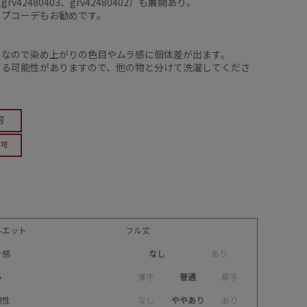
rv42480403、grv42480402）も展開あり。
ップコーデもお勧めです。
】
めなので染め上がりの色目やムラ感に個体差が出ます。
する可能性がありますので、他の物と分けて洗濯してくださ
ルエット
フル丈
け感
なし
あ
り
み
薄
手
普通
厚
手
縮性
な
し
ややあり
あ
り