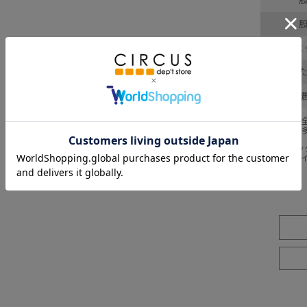
ヒ
わ
採寸結果は
商品により
※BCはバ
※SNPは