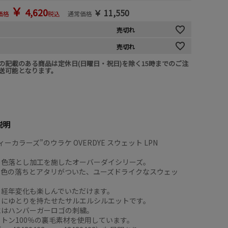
￥
4,620
￥
11,550
価格
税込
通常価格
売切れ
売切れ
の記載のある商品は定休日(日曜日・祝日)を除く15時までのご注
送可能となります。
説明
ーカラーズ”のウラケ OVERDYE スウェット LPN
＋色落とし加工を施したオーバーダイシリーズ。
る色の落ちとアタリがついた、ユーズドライクなスウェッ
る経年変化も楽しんでいただけます。
りにゆとりを持たせたサルエルシルエットです。
にはハンバーガーロゴの刺繍。
トン100％の裏毛素材を使用しています。