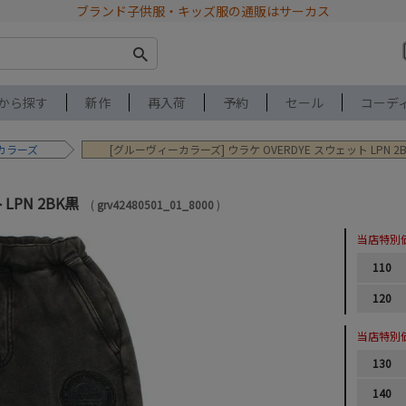
ブランド子供服・キッズ服の通販はサーカス
から探す
新作
再入荷
予約
セール
コーデ
カラーズ
[グルーヴィーカラーズ] ウラケ OVERDYE スウェット LPN 2
 LPN 2BK黒
grv42480501_01_8000
当店特別
110
120
当店特別
130
140