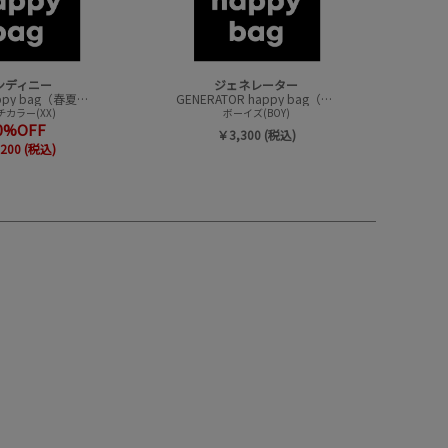
ンディニー
ジェネレーター
undeny.happy bag（春夏アイテムハッピーバック）
GENERATOR happy bag（ハッピーバック）
カラー(XX)
ボーイズ(BOY)
0%OFF
￥3,300 (税込)
200 (税込)