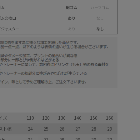
ゴム
総ゴム
ハ
ー
フ
ゴ
ム
ゴム交換口
あり
な
し
アジャスター
あ
り
なし
イズ
110
120
130
140
150
160
スト幅
24
25
26
27
28
29
股上
24
27
28
29
30
32