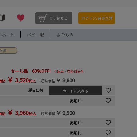
買い物カゴ
ログイン/会員登録
ィネート
ベビー服
よみもの
BK黒
セール品 60%OFF!
※返品・交換対象外
￥
3,520
￥
8,800
価格
税込
通常価格
即日出荷
カートに入れる
売切れ
￥
3,960
￥
9,900
価格
税込
通常価格
売切れ
売切れ