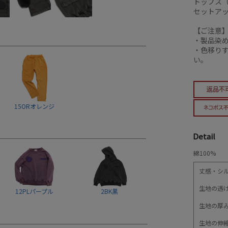
トップス（g
セットア
【ご注意
・製品染
・色移り
い。
15ORオレンジ
Detail
綿100%
丈感・シ
生地の透
12PLパープル
2BK黒
生地の厚
生地の伸