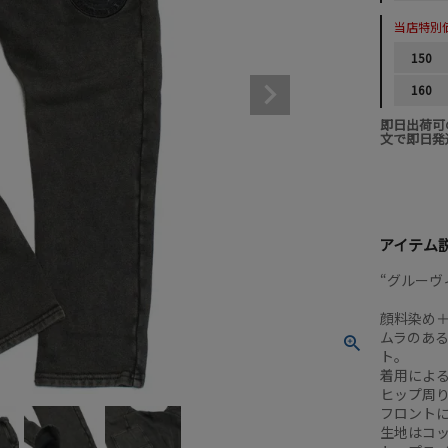
当店特別
150
160
即日出荷可
文で即日発
アイテム
“グルーヴィ
顔料染め
ムラのあ
ト。
着用によ
ヒップ周
フロント
生地はコッ