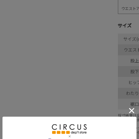
ウエスト
サイズ
サイズ(
ウエス
股上
股下
ヒッ
わたり
裾口
採寸結果は
商品により
※BCはバ
※SNPは