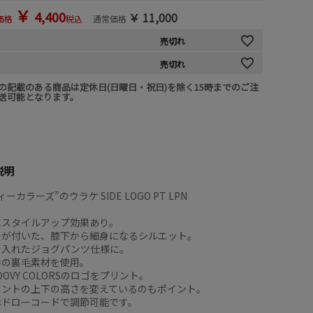
￥
4,400
￥
11,000
価格
税込
通常価格
売切れ
売切れ
の記載のある商品は定休日(日曜日・祝日)を除く15時までのご注
送可能となります。
説明
ーカラーズ”のウラケ SIDE LOGO PT LPN
にスタイルアップ効果あり。
チが付いた、膝下から細身になるシルエット。
を入れたジョグパンツ仕様に。
番の裏毛素材を使用。
OVY COLORSのロゴをプリント。
リントの上下の高さを変えているのもポイント。
はドローコードで調節可能です。