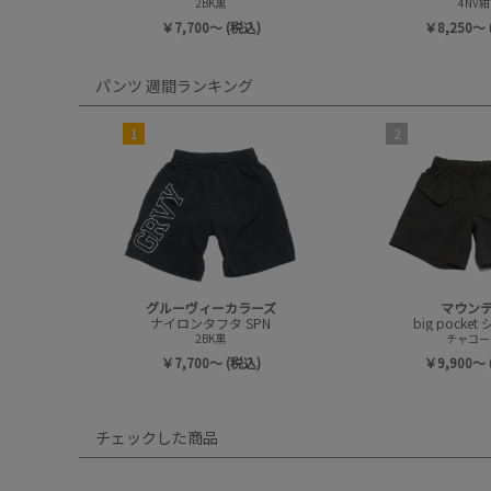
2BK黒
4NV紺
￥7,700～ (税込)
￥8,250～ 
パンツ 週間ランキング
1
2
グルーヴィーカラーズ
マウン
ナイロンタフタ SPN
big pocke
2BK黒
チャコー
￥7,700～ (税込)
￥9,900～ 
チェックした商品