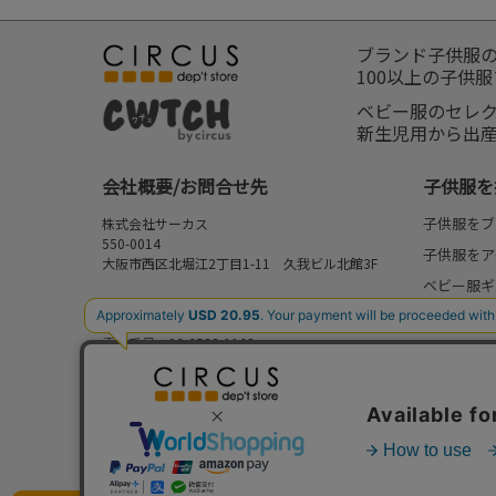
ブランド子供服
100以上の子供
ベビー服のセレ
新生児用から出
会社概要/お問合せ先
子供服を
子供服をブ
株式会社サーカス
550-0014
子供服をア
大阪市西区北堀江2丁目1-11 久我ビル北館3F
ベビー服ギ
お問合せ先
新作
⇒
FAQ/お問合せフォーム
電話番号：06-6538-1163
再入荷
営業時間：10:00-17:00
予約
定休日：日曜・祝日
セール
my focus