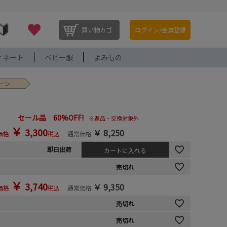
買い物カゴ
ログイン/会員登録
ィネート
ベビー服
よみもの
リーン
セール品 60%OFF!
※返品・交換対象外
￥
3,300
￥
8,250
価格
税込
通常価格
即日出荷
カートに入れる
売切れ
￥
3,740
￥
9,350
価格
税込
通常価格
売切れ
売切れ