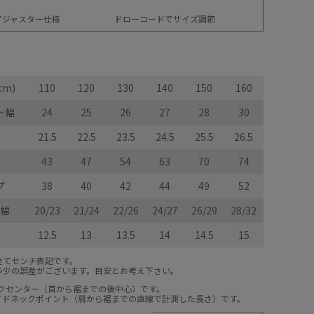
アジャスター仕様
ドローコードでサイズ調節
cm)
110
120
130
140
150
160
ト幅
24
25
26
27
28
30
21.5
22.5
23.5
24.5
25.5
26.5
43
47
54
63
70
74
プ
38
40
42
44
49
52
幅
20/23
21/24
22/26
24/27
26/29
28/32
12.5
13
13.5
14
14.5
15
全てセンチ表記です。
多少の誤差がございます。目安とお考え下さい。
ックセンター（首から裾までの後中心）です。
サイドネックポイント（肩から裾までの直線で計測した長さ）です。