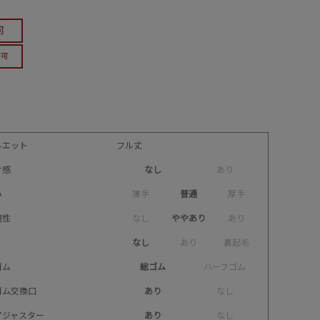
ルエット
フル丈
け感
なし
あ
り
み
薄
手
普通
厚
手
縮性
な
し
ややあり
あ
り
なし
あ
り
裏
起
毛
ゴム
総ゴム
ハ
ー
フ
ゴ
ム
ゴム交換口
あり
な
し
アジャスター
あり
な
し