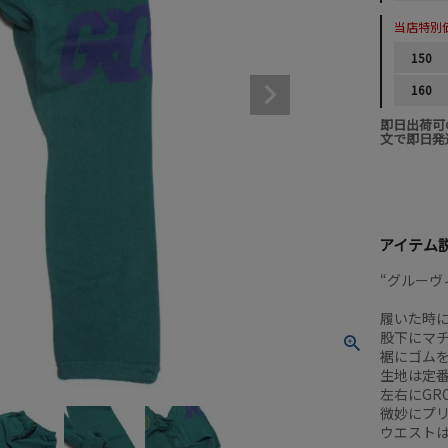
当店特別
150
160
即日出荷可
文で即日発
アイテム
“グルーヴィ
履いた時
股下にマ
裾にゴム
生地は定
左右にGRO
微妙にプ
ウエスト