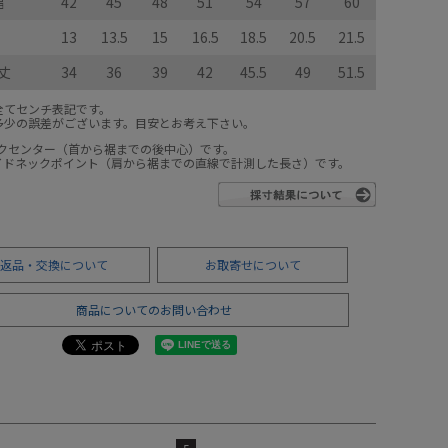
幅
42
45
48
51
54
57
60
13
13.5
15
16.5
18.5
20.5
21.5
丈
34
36
39
42
45.5
49
51.5
全てセンチ表記です。
多少の誤差がございます。目安とお考え下さい。
ックセンター（首から裾までの後中心）です。
サイドネックポイント（肩から裾までの直線で計測した長さ）です。
返品・交換について
お取寄せについて
商品についてのお問い合わせ