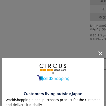
肩
袖
ゆき
採寸結果は
商品により
※BCはバ
※SNPは