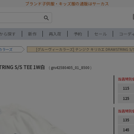
ブランド子供服・キッズ服の通販はサーカス
から探す
新作
再入荷
予約
セール
コーデ
カラーズ
[グルーヴィーカラーズ] テンジク キリカエ DRAWSTRING S/S 
ING S/S TEE 1W白
grv42580405_01_8500
当店特別
115
125
当店特別
135
145