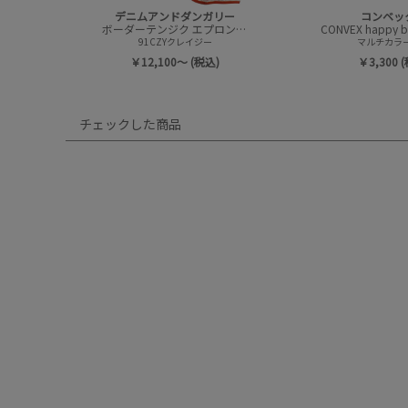
デニムアンドダンガリー
コンベッ
ボーダーテンジク エプロンツキ L/S TEE(8分袖)
91CZYクレイジー
マルチカラー(
￥12,100～ (税込)
￥3,300 
チェックした商品