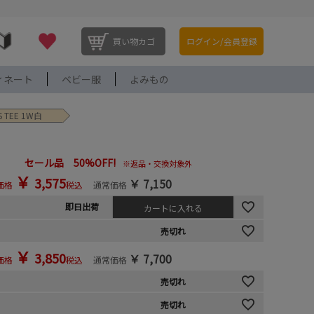
買い物カゴ
ログイン/会員登録
ィネート
ベビー服
よみもの
TEE 1W白
セール品 50%OFF!
※返品・交換対象外
￥
3,575
￥
7,150
価格
税込
通常価格
即日出荷
カートに入れる
売切れ
￥
3,850
￥
7,700
価格
税込
通常価格
売切れ
売切れ