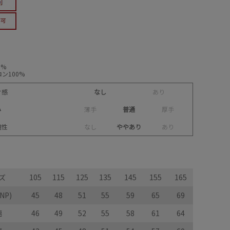
0%
ン100%
け感
なし
あ
り
み
薄
手
普通
厚
手
縮性
な
し
ややあり
あ
り
ズ
105
115
125
135
145
155
165
NP)
45
48
51
55
59
65
69
幅
46
49
52
55
58
61
64