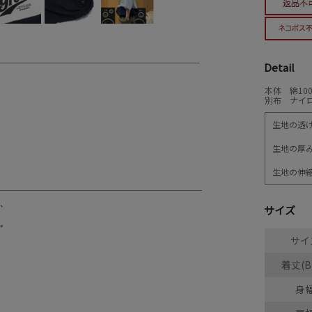
Detail
本体 綿10
別布 ナイロ
生地の透
生地の厚
生地の伸
サイズ
サイ
着丈(B
身