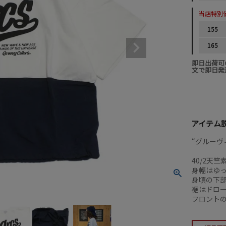
当店特別
155
165
即日出荷可
文で即日発
アイテム
“グルーヴィ
40/2天
身幅はゆ
身頃の下
裾はドロ
フロント