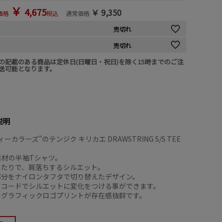
￥
4,675
￥
9,350
価格
税込
通常価格
売切れ
売切れ
の記載のある商品は定休日(日曜日・祝日)を除く15時までのご注
送可能となります。
説明
ーカラーズ”のテンジク キリカエ DRAWSTRING S/S TEE
竺素材の半袖Tシャツ。
ったりで、肩落ちするシルエット。
部分をナイロンタフタで切り替えたデザイン。
ーコードでシルエットに変化をつける事ができます。
のグラフィックロゴプリントが存在感抜群です。