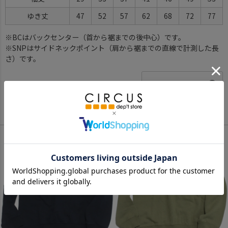
ゆき丈
47
52
57
62
68
72
77
※BCはバックセンター（首から裾までの後中心）です。
※SNPはサイドネックポイント（肩から裾までの直線で計測した長
さ）です。
サイズ詳細について
Color