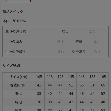
商品スペック
本体 綿100%
生地の透け感
なし
あ
り
生地の厚み
薄
手
普通
厚
手
生地の伸縮性
な
し
ややあり
あ
り
サイズ詳細
サイズ
105
115
125
135
145
155
165
着丈(BNP)
41
44
47
51
55
61
65
身幅
38
40
42
44
46
50
52
肩幅
36
38
40
42
44
46
48
袖丈
29
33
37
41
46
49
53