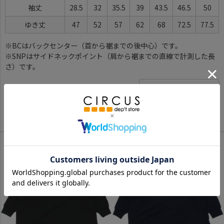
袖丈
28.5
32
35.5
39
43.5
46.5
50
ゆき丈
47
52
57
62
68
72.5
77.5
※BCはバックセンター（首から裾までの後中心）です。
※SNPはサイドネックポイント（肩から裾までの直線で計測した長
さ）です。
サイズ詳細について
Color