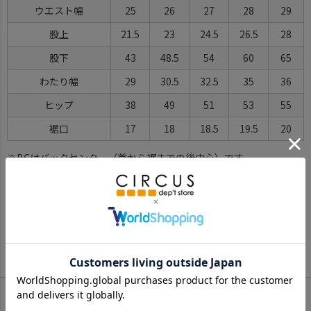
ウエスト幅
25
26
27
28
29
股上
21.5
23
24.5
26.5
28
股下
43
48.5
54
60
65
わたり幅
29
30.5
32.5
35
36
ヒップ
38
49
51
53
55
裾口
17
18
18.5
19.5
20
※BCはバックセンター（首から裾までの後中心）です。
※SNPはサイドネックポイント（肩から裾までの直線で計測した長
さ）です。
サイズ詳細について
Color