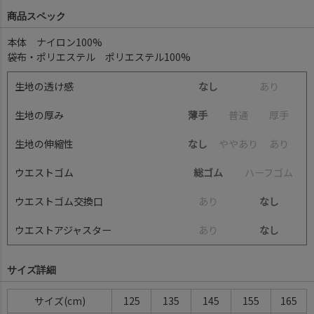
商品スペック
本体 ナイロン100%
袋布・ポリエステル ポリエステル100%
生地の透け感
なし
あ
り
生地の厚み
薄手
普
通
厚
手
生地の伸縮性
なし
や
や
あ
り
あ
り
ウエストゴム
総ゴム
ハ
ー
フ
ゴ
ム
ウエストゴム交換口
あ
り
なし
ウエストアジャスター
あ
り
なし
サイズ詳細
サイズ
125
135
145
155
165