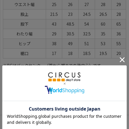
ウエスト幅
25
26
27
28
29
股上
21.5
23
24.5
26.5
28
股下
43
48.5
54
60
65
わたり幅
29
30.5
32.5
35
36
ヒップ
38
49
51
53
55
裾口
17
18
18.5
19.5
20
※BCはバックセンター（首から裾までの後中心）です。
※SNPはサイドネックポイント（肩から裾までの直線で計測した長
さ）です。
サイズ詳細について
Color