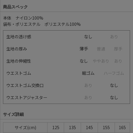
商品スペック
本体 ナイロン100%
袋布・ポリエステル ポリエステル100%
生地の透け感
なし
あ
り
生地の厚み
薄手
普
通
厚
手
生地の伸縮性
なし
や
や
あ
り
あ
り
ウエストゴム
総ゴム
ハ
ー
フ
ゴ
ム
ウエストゴム交換口
あ
り
なし
ウエストアジャスター
あ
り
なし
サイズ詳細
サイズ
125
135
145
155
165