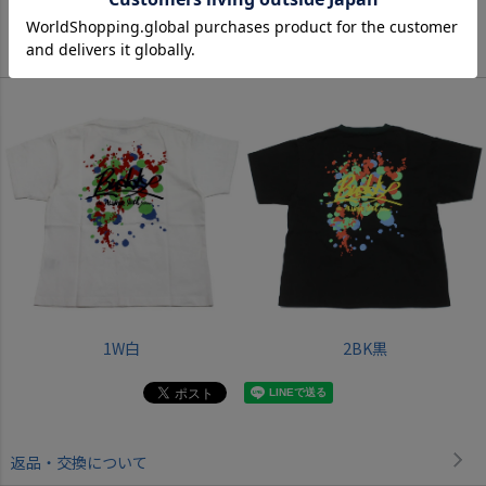
Color
1W白
2BK黒
返品・交換について