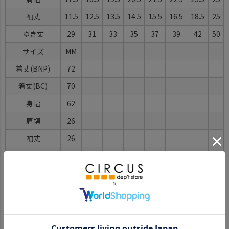
袖丈
11.5
12.5
13.5
14.5
15.5
16.5
18.5
25
ゆき丈
29
31
33
35
37
39
42
50
サイズ
MM
着丈(BNP)
72
着丈(BC)
70
身幅
62
肩幅
26
袖丈
26
ゆき丈
52
※BCはバックセンター（首から裾までの後中心）です。
※SNPはサイドネックポイント（肩から裾までの直線で計測した長
さ）です。
サイズ詳細について