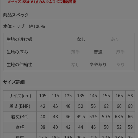
※サイズ155まで1点のみでネコポス発送可能
商品スペック
本体・リブ 綿100%
生地の透け感
なし
あ
り
生地の厚み
薄
手
普通
厚
手
生地の伸縮性
な
し
ややあり
あ
り
サイズ詳細
サイズ
105
115
125
135
145
155
165
MS
着丈(BNP)
42
45
48
52
56
62
66
68
着丈(BC)
40
43
46
49.5
53.5
59.5
63.5
66
身幅
38
40
42
44
46
50
52
59
肩幅
17.5
18.5
19.5
20.5
21.5
22.5
23.5
25