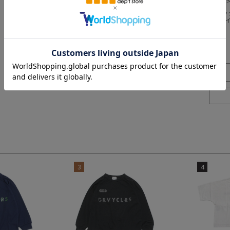
※BCはバ
※SNPは
3
4