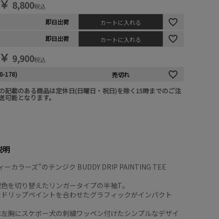
￥
8,800
税込
即日出荷
カートに入れる
即日出荷
カートに入れる
￥
9,900
税込
0-178)
売切れ
の記載のある商品は定休日(日曜日・祝日)を除く15時までのご注
送可能となります。
説明
ーカラーズ”のテンジク BUDDY DRIP PAINTING TEE
配色を切り替えたリンガータイプの半袖T。
なドリップペイントを合わせたグラフィックがインパクト
は左胸にスケボー犬の刺繍ワッペン付けたシンプルなデザイ