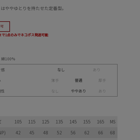
トはややゆとりを持たせた定番型。
5まで1点のみでネコポス発送可能
綿100%
け感
なし
あ
り
み
薄
手
普通
厚
手
縮性
な
し
ややあり
あ
り
ズ
105
115
125
135
145
155
165
MS
P)
42
45
48
52
56
62
66
68