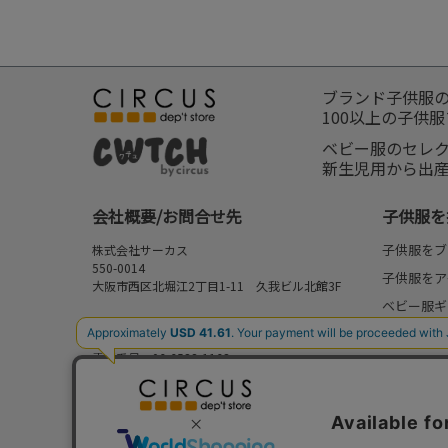
ブランド子供服
100以上の子供
ベビー服のセレ
新生児用から出
会社概要/お問合せ先
子供服を
子供服をブ
株式会社サーカス
550-0014
子供服をア
大阪市西区北堀江2丁目1-11 久我ビル北館3F
ベビー服ギ
お問合せ先
新作
⇒
FAQ/お問合せフォーム
電話番号：06-6538-1163
再入荷
営業時間：10:00-17:00
予約
定休日：日曜・祝日
セール
my focus