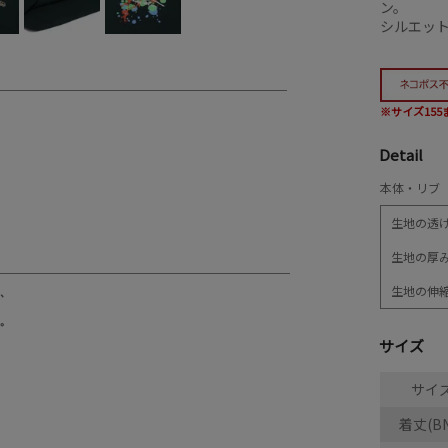
ン。
シルエッ
※サイズ15
Detail
本体・リブ 
生地の透
生地の厚
生地の伸
サイズ
サイ
着丈(BN