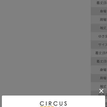
着丈(B
身幅
肩幅
袖丈
ゆき
サイ
着丈(BN
着丈(B
身幅
肩幅
袖丈
ゆき
採寸結果は
商品により