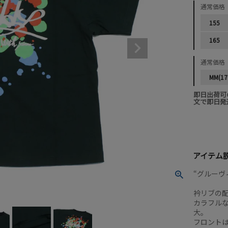
通常価格
155
165
通常価格
MM(17
即日出荷可
文で即日発
アイテム
“グルーヴィ
衿リブの
カラフル
大。
フロント