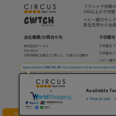
ブランド子供服
100以上の子供
ベビー服のセレ
新生児用から出
会社概要/お問合せ先
子供服を
子供服をブ
株式会社サーカス
550-0014
子供服をア
大阪市西区北堀江2丁目1-11 久我ビル北館3F
ベビー服ギ
お問合せ先
新作
⇒
FAQ/お問合せフォーム
電話番号：06-6538-1163
再入荷
営業時間：10:00-17:00
予約
定休日：日曜・祝日
セール
my focus
何かお探しですか？