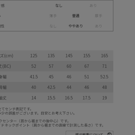
け感
なし
あ
り
み
薄
手
普通
厚
手
縮性
な
し
ややあり
あ
り
ズ(cm)
125
135
145
155
165
(BC)
52
57
60
67
71
身幅
41.5
45
46
51
52.5
肩幅
40
42.5
44
46
48
袖丈
14
15.5
16.5
17.5
19
全てセンチ表記です。
多少の誤差がございます。目安とお考え下さい。
ックセンター（首から裾までの後中心）です。
サイドネックポイント（肩から裾までの直線で計測した長さ）です。