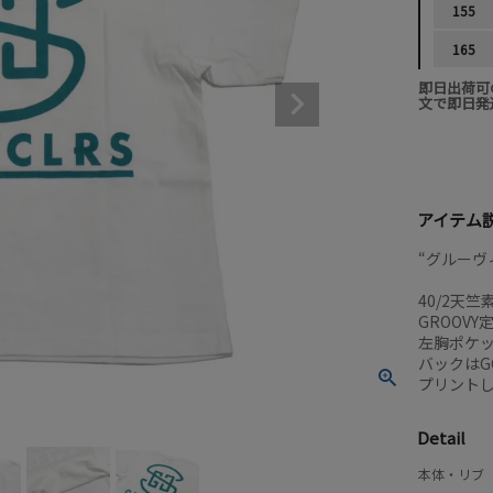
155
165
即日出荷可
文で即日発
アイテム
“グルーヴィ
40/2天
GROOV
左胸ポケ
バックはG
プリント
Detail
本体・リブ 