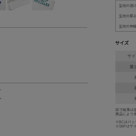
生地の透
生地の厚
生地の伸
サイズ
サイ
着丈
採寸結果は
商品により
※BCはバ
※SNPは