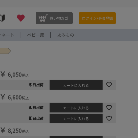
買い物カゴ
ログイン/会員登録
ィネート
ベビー服
よみもの
￥
6,050
税込
即日出荷
カートに入れる
￥
6,600
税込
即日出荷
カートに入れる
即日出荷
カートに入れる
￥
8,250
税込