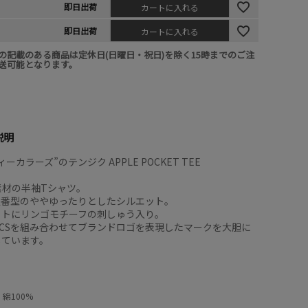
即日出荷
カートに入れる
即日出荷
カートに入れる
の記載のある商品は定休日(日曜日・祝日)を除く15時までのご注
送可能となります。
説明
ーカラーズ”のテンジク APPLE POCKET TEE
竺素材の半袖Tシャツ。
Y定番型のややゆったりとしたシルエット。
ットにリンゴモチーフの刺しゅう入り。
CSを組み合わせてブランドロゴを表現したマークを大胆に
しています。
綿100%