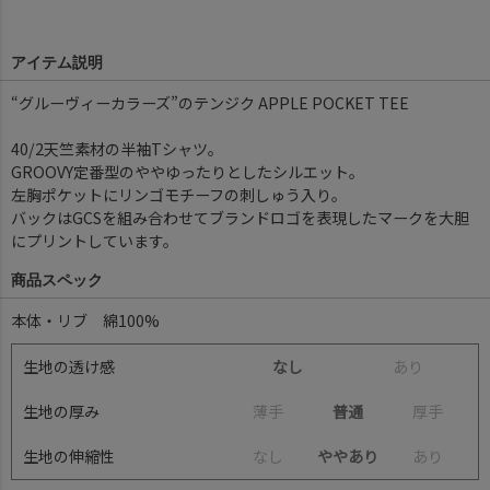
アイテム説明
“グルーヴィーカラーズ”のテンジク APPLE POCKET TEE
40/2天竺素材の半袖Tシャツ。
GROOVY定番型のややゆったりとしたシルエット。
左胸ポケットにリンゴモチーフの刺しゅう入り。
バックはGCSを組み合わせてブランドロゴを表現したマークを大胆
にプリントしています。
商品スペック
本体・リブ 綿100%
生地の透け感
なし
あ
り
生地の厚み
薄
手
普通
厚
手
生地の伸縮性
な
し
ややあり
あ
り