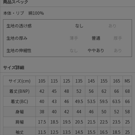
商品スペック
本体・リブ 綿100%
生地の透け感
なし
あ
り
生地の厚み
薄
手
普通
厚
手
生地の伸縮性
な
し
ややあり
あ
り
サイズ詳細
サイズ
105
115
125
135
145
155
165
MS
着丈(BNP)
42
45
48
52
56
62
66
68
着丈(BC)
40
43
46
49.5
53.5
59.5
63.5
66
身幅
38
40
42
44
46
50
52
58
肩幅
17.5
18.5
19.5
20.5
21.5
22.5
23.5
25
袖丈
11.5
12.5
13.5
14.5
15.5
16.5
18.5
25