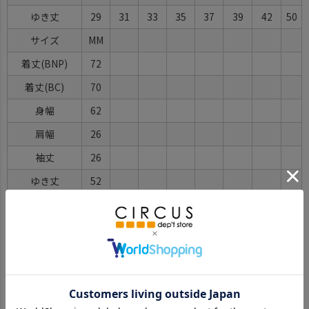
ゆき丈
29
31
33
35
37
39
42
50
サイズ
MM
着丈(BNP)
72
着丈(BC)
70
身幅
62
肩幅
26
袖丈
26
ゆき丈
52
※BCはバックセンター（首から裾までの後中心）です。
※SNPはサイドネックポイント（肩から裾までの直線で計測した長
さ）です。
サイズ詳細について