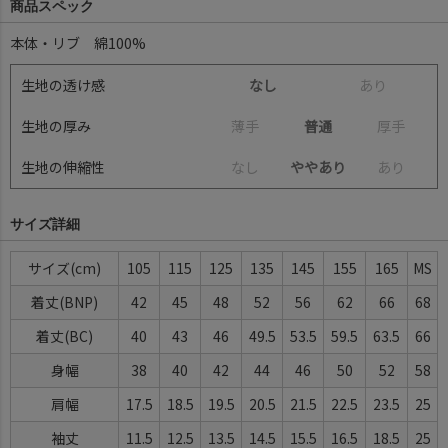
商品スペック
本体・リブ 綿100%
生地の透け感
なし
あ
り
生地の厚み
薄
手
普通
厚
手
生地の伸縮性
な
し
ややあり
あ
り
サイズ詳細
サイズ
105
115
125
135
145
155
165
MS
着丈(BNP)
42
45
48
52
56
62
66
68
着丈(BC)
40
43
46
49.5
53.5
59.5
63.5
66
身幅
38
40
42
44
46
50
52
58
肩幅
17.5
18.5
19.5
20.5
21.5
22.5
23.5
25
袖丈
11.5
12.5
13.5
14.5
15.5
16.5
18.5
25