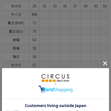
ゆき丈
29
31
33
35
37
39
42
50
サイズ
MM
着丈(BNP)
72
着丈(BC)
70
身幅
62
肩幅
26
袖丈
26
ゆき丈
52
※BCはバックセンター（首から裾までの後中心）です。
※SNPはサイドネックポイント（肩から裾までの直線で計測した長
さ）です。
サイズ詳細について