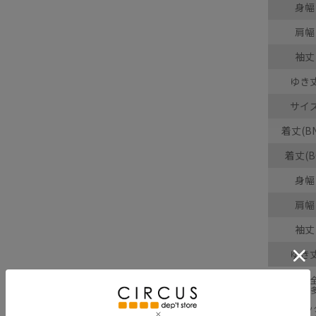
身幅
肩幅
袖丈
ゆき
サイ
着丈(BN
着丈(B
身幅
肩幅
袖丈
ゆき
採寸結果は
商品により
※BCはバ