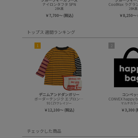
ナイロンタフタ SPN
2BK黒
2BK黒
￥7,700～ (税込)
￥8,250～ 
トップス 週間ランキング
1
2
デニムアンドダンガリー
コンベッ
ボーダーテンジク エプロンツキ L/S TEE(8分袖)
91CZYクレイジー
マルチカラー(
￥12,100～ (税込)
￥3,300 
チェックした商品