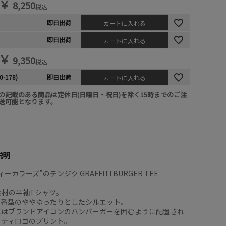
￥
8,250
税込
即日出荷
カートに入れる
即日出荷
カートに入れる
￥
9,350
税込
0-178)
即日出荷
カートに入れる
の記載のある商品は定休日(日曜日・祝日)を除く15時までのご注
送可能となります。
説明
ーカラーズ”のテンジク GRAFFITI BURGER TEE
竺素材の半袖Tシャツ。
Y定番型のややゆったりとしたシルエット。
にはブランドアイコンのハンバーガーを囲むように配置され
ィティロゴのプリント。