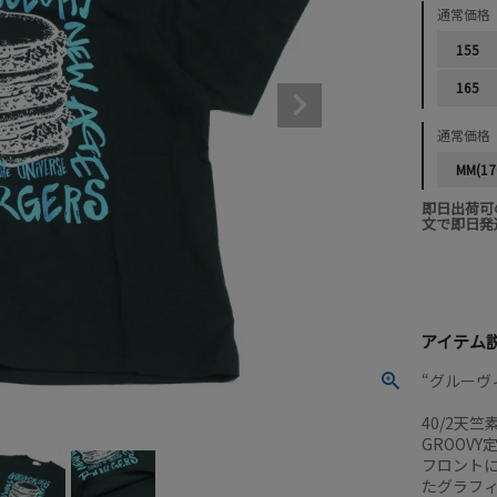
通常価格
155
165
通常価格
MM(17
即日出荷可
文で即日発
アイテム
“グルーヴィ
40/2天
GROOV
フロント
たグラフ