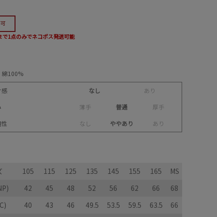
5まで1点のみでネコポス発送可能
綿100%
け感
なし
あ
り
み
薄
手
普通
厚
手
縮性
な
し
ややあり
あ
り
ズ
105
115
125
135
145
155
165
MS
P)
42
45
48
52
56
62
66
68
C)
40
43
46
49.5
53.5
59.5
63.5
66