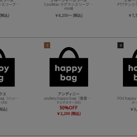
CoolMax ラグランスリーブ L/S TEE
CoolMax ラグランスリーブ L/S TEE
4NV紺
(税込)
￥8,250～ (税込)
￥7,
3
4
クス
アンディニー
CONVEX happy bag（ハッピーバック）
undeny.happy bag（春夏アイテムハッピーバック）
XX)
マルチカラー(XX)
ボー
50%OFF
(税込)
￥3,
￥2,200 (税込)