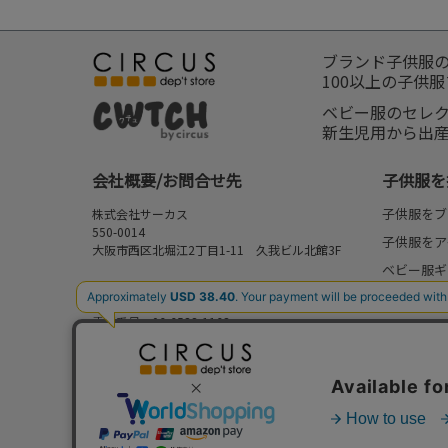
ブランド子供服
100以上の子供
ベビー服のセレ
新生児用から出
会社概要/お問合せ先
子供服を
子供服をブ
株式会社サーカス
550-0014
子供服をア
大阪市西区北堀江2丁目1-11 久我ビル北館3F
ベビー服ギ
お問合せ先
新作
⇒
FAQ/お問合せフォーム
電話番号：06-6538-1163
再入荷
営業時間：10:00-17:00
予約
定休日：日曜・祝日
セール
my focus