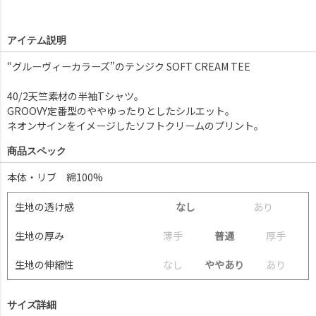
アイテム説明
“グルーヴィーカラーズ”のテンジク SOFT CREAM TEE
40/2天竺素材の半袖Tシャツ。
GROOVY定番型のややゆったりとしたシルエット。
ネオンサインをイメージしたソフトクリームのプリント。
商品スペック
本体・リブ 綿100%
生地の透け感
なし
あ
り
生地の厚み
薄
手
普通
厚
手
生地の伸縮性
な
し
ややあり
あ
り
サイズ詳細