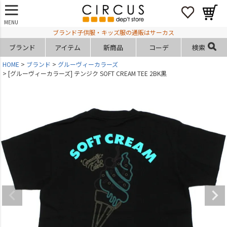
MENU
ブランド子供服・キッズ服の通販はサーカス
ブランド
アイテム
新商品
コーデ
検索
HOME
ブランド
グルーヴィーカラーズ
[グルーヴィーカラーズ] テンジク SOFT CREAM TEE 2BK黒