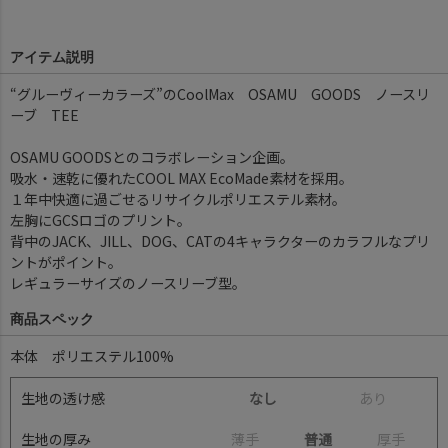
アイテム説明
“グルーヴィーカラーズ”のCoolMax OSAMU GOODS ノースリ
ーブ TEE
OSAMU GOODSとのコラボレーション企画。
吸水・速乾に優れたCOOL MAX EcoMade素材を採用。
１年中快適に過ごせるリサイクルポリエステル素材。
左胸にGCSロゴのプリント。
背中のJACK、JILL、DOG、CATの4キャラクターのカラフルなプリ
ントがポイント。
レギュラーサイズのノースリーブ型。
商品スペック
本体 ポリエステル100%
生地の透け感
なし
あ
り
生地の厚み
薄
手
普通
厚
手