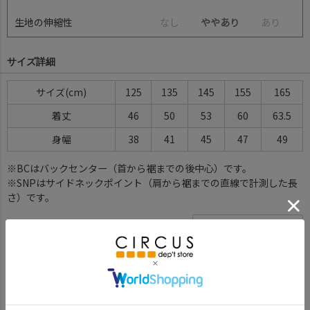
生地の伸縮性
な
し
ややあり
あ
り
サイズ詳細
サイズ(cm)
125
135
145
155
165
着丈
46
50
53
60
63.5
身幅
38
41
45
47
49
※BCはバックセンター（首から裾までの後中心）です。
※SNPはサイドネックポイント（肩から裾までの直線で計測した長
さ）です。
サイズ詳細について