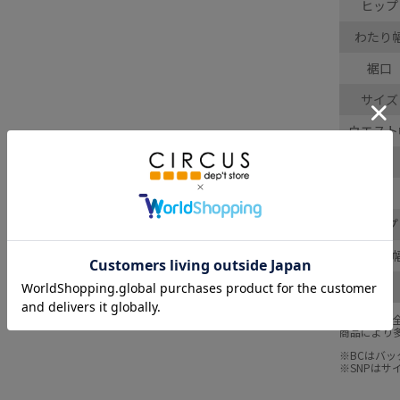
ヒップ
わたり
裾口
サイズ
ウエスト
股上
股下
ヒップ
わたり
裾口
採寸結果は
商品により
※BCはバ
※SNPは