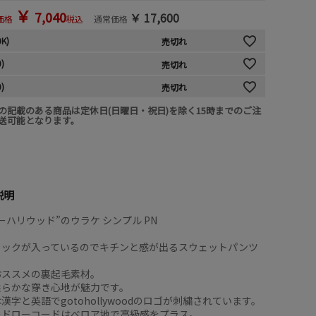
￥
7,040
￥
17,600
価格
税込
通常価格
0K)
売切れ
0)
売切れ
0)
売切れ
の記載のある商品は定休日(日曜日・祝日)を除く15時までのご注
送可能となります。
説明
ーハリウッド”のウラケ シンプル PN
タックが入っているのでキチンと感が出るスウェットパンツ
おススメの裏起毛素材。
柔らかな穿き心地が魅力です。
漢字と英語でgotohollywoodのロゴが刺繍されています。
のドローコードはベロア地で高級感をプラス。