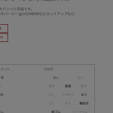
07のパンツと同型です。
のパーカー(gth32480401)とセットアップも◎
ルエット
10分丈
け感
なし
あ
り
み
薄
手
普通
厚
手
縮性
な
し
や
や
あ
り
あり
な
し
あ
り
裏起毛
ゴム
総ゴム
ハ
ー
フ
ゴ
ム