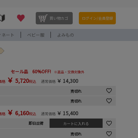
買い物カゴ
ログイン/会員登録
ィネート
ベビー服
よみもの
セール品 60%OFF!
※返品・交換対象外
￥
5,720
￥
14,300
価格
税込
通常価格
売切れ
売切れ
￥
6,160
￥
15,400
価格
税込
通常価格
即日出荷
カートに入れる
売切れ