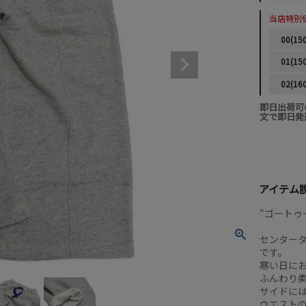
当店特別
00(15
01(15
02(16
即日出荷可
文で即日発
アイテム
“ゴートゥ
センター
です。
寒い日に
ふんわり
サイドには
ウエスト