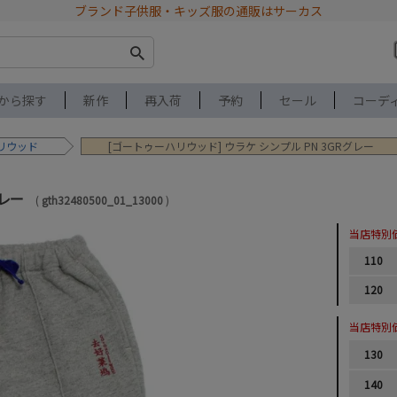
ブランド子供服・キッズ服の通販はサーカス
から探す
新作
再入荷
予約
セール
コーデ
リウッド
[ゴートゥーハリウッド] ウラケ シンプル PN 3GRグレー
グレー
gth32480500_01_13000
当店特別
110
120
当店特別
130
140