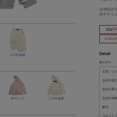
324805
同デザイン
Detail
11OW生成
綿100%
丈感・シ
生地の透
生地の厚
生地の伸
6Pピンク
11OW生成
裏地
ウエスト