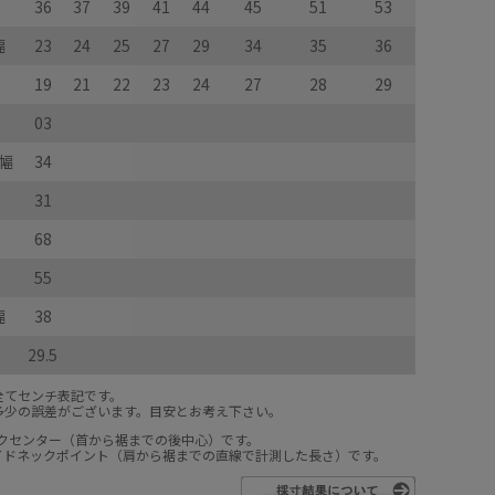
36
37
39
41
44
45
51
53
幅
23
24
25
27
29
34
35
36
19
21
22
23
24
27
28
29
03
幅
34
31
68
55
幅
38
29.5
全てセンチ表記です。
多少の誤差がございます。目安とお考え下さい。
ックセンター（首から裾までの後中心）です。
サイドネックポイント（肩から裾までの直線で計測した長さ）です。