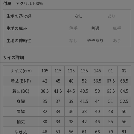
付属 アクリル100%
生地の透け感
なし
あ
り
生地の厚み
薄
手
普通
厚
手
生地の伸縮性
な
し
ややあり
あ
り
サイズ詳細
サイズ
105
115
125
135
145
01
02
着丈(BNP)
42
45
48
52
56.5
67.5
68.5
着丈(BC)
38.5
41.5
44.5
48.5
53
63.5
64.5
身幅
35
37
39
41.5
44
51
52.5
肩幅
32
34
36
38
40
48
50
袖丈
30
34
38
42
46
55
56
ゆき丈
46
51
56
61
66
79
81