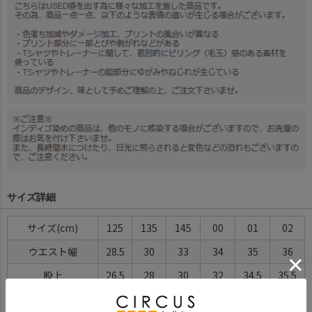
サイズ詳細
サイズ(cm)
125
135
145
00
01
02
ウエスト幅
28.5
30
33
34
35
36
股上
26.5
28
30
32
34.5
35.5
股下
40.5
47.5
54
62
66.5
68.5