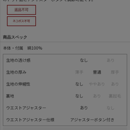
商品スペック
本体・付属 綿100%
生地の透け感
なし
あ
り
生地の厚み
薄
手
普通
厚
手
生地の伸縮性
なし
や
や
あ
り
あ
り
裏地
なし
あ
り
裏
起
毛
ウエストアジャスター
あり
な
し
ウエストアジャスター仕様
アジャスターボタン付き