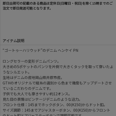
即日出荷可の記載のある商品は定休日(日曜日・祝日)を除く15時までのご
注文で即日発送可能となります。
アイテム説明
“ゴートゥーハリウッド”のデニム ヘンケイ PN
ロングセラーの変形デニムパンツ。
大きめの5ポケットのパンツを片側で大きくタックを取って穿いたよ
うなシルエット。
生地はデニムの産地岡山県井原市産。
GTHのオリジナルで縦糸の選別から色まで幾度もアップデートさせ
ているこだわりのデニムです。
子供でも大人でも穿きやすい約12オンス。
見た目の表情はビンテージデニムのような迫力。
フロント仕様：145までホックボタン、00(K150)からドット釦。
サイズ調節：145までアジャスターボタン、00(K150)からフロント
のドット釦とアジャスターボタンで調節可能です。