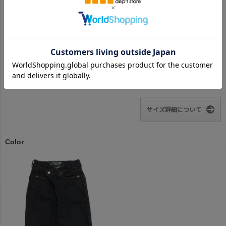
わたり幅
28
30
32.5
35.5
37
38.5
ヒップ
44
50
53
56
59
63
裾口
15.5
16.5
17.5
19
21.5
22.5
※BCはバックセンター（首から裾までの後中心）です。
※SNPはサイドネックポイント（肩から裾までの直線で計測した長
さ）です。
サイズ詳細について
Color