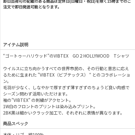
即日出荷可の記載のある商品は定休日(日曜日・祝日)を除く15時までのご
注文で即日発送可能となります。
アイテム説明
“ゴートゥーハリウッド”のVIBTEX GO２HOLLYWOOD Tシャツ
ウイルスに立ち向かうすべての世界市民の、その行動と意志に応え
るために生まれた ”VIBTEX（ビブテックス） “ とのコラボレーショ
ン。
毛羽が少なく、しなやかで厚すぎず薄すぎずのちょうど良い肉感で
シーズン問わず活用いただけます。
袖の”VIBTEX” の刺繍がアクセント。
1W白のフロントのプリントは染み込みプリント。
2BK黒は細かいクラック加工で、それぞれに表情が異なります。
商品スペック
本体・リブ 綿100%