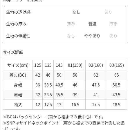
生地の透け感
なし
あ
り
生地の厚み
薄
手
普通
厚
手
生地の伸縮性
な
し
ややあり
あ
り
サイズ詳細
サイズ(cm)
125
135
145
01(150)
02(160)
03(165)
着丈(BC)
42
46
50
58
62
65
身幅
36
38.5
40.5
46
47.5
50.5
肩幅
32
33.5
35.5
39
41
43.5
袖丈
12
12.5
13
16.5
17.5
18.5
※BCはバックセンター（首から裾までの後中心）です。
※SNPはサイドネックポイント（肩から裾までの直線で計測した長
さ）です。