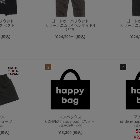
リウッド
ゴートゥーハリウッド
ゴート
ク ベスト
カラーデニム 5P ヘンケイ PN
カラーデニム
7BR茶
 (税込)
￥24,200～ (税込)
￥24,
3
4
テン
コンベックス
ア
t ショーツ
CONVEX happy bag（ハッピーバック）
ル
マルチカラー(XX)
マルチ
5
(税込)
￥3,300 (税込)
￥2,