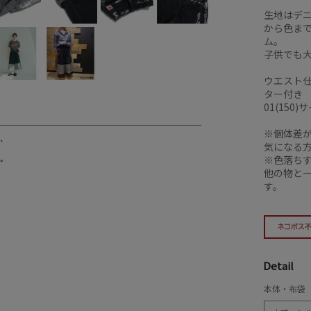
生地はデ
から色ま
ム。
子供でも大
ウエスト仕
ター付き
01(15
※個体差
気になる
※色落ち
他の物と
す。
Detail
本体・布袋 