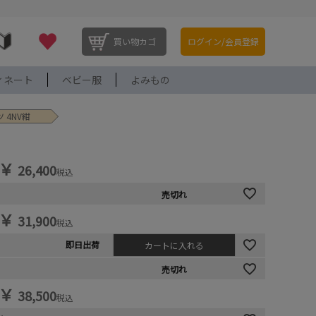
買い物カゴ
ログイン/会員登録
ィネート
ベビー服
よみもの
 4NV紺
￥
26,400
税込
売切れ
￥
31,900
税込
即日出荷
カートに入れる
売切れ
￥
38,500
税込