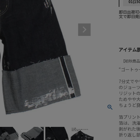
01(15
即日出荷可
文で即日発
アイテム
初秋商品
“ゴートゥ
7分丈で
のジョー
リジット
ためやや
ちょうど
箔プリン
箔は、洗
剥がれた
折り返し