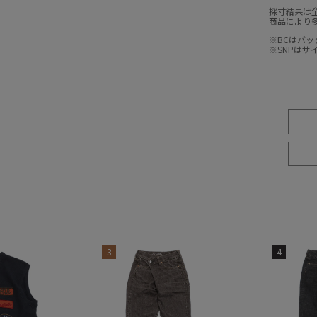
採寸結果は
商品により
※BCはバ
※SNPは
3
4