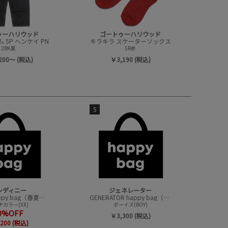
ゥーハリウッド
ゴートゥーハリウッド
 5P ヘンケイ PN
キラキラ スケーターソックス
2BK黒
5R赤
200～ (税込)
￥3,190 (税込)
5
ンディニー
ジェネレーター
undeny.happy bag（春夏アイテムハッピーバック）
GENERATOR happy bag（ハッピーバック）
カラー(XX)
ボーイズ(BOY)
0%OFF
￥3,300 (税込)
200 (税込)