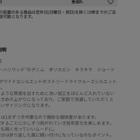
0)
売切れ
の記載のある商品は定休日(日曜日・祝日)を除く15時までのご注
送可能となります。
説明
ーハリウッド”のデニム オリカエシ キラキラ ジョーツ
ややワイドなシルエットがストリートライクルーズシルエット
ツ。
のような質感を出すために洗い加工をほとんど入れていない
大きめの上がりになっており、ご家庭で洗濯していただくと
良いサイジングになります。
トは1点ずつ手作業なので微妙な個体差があります。
濯するごとに少しずつ剥がれていき経年変化を楽しめます。
後も鈍く光っていいムードに。
部分は折り返した風に縫い付けになっているのもポイント。