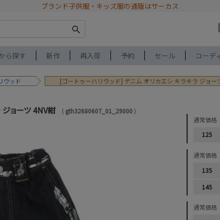
ブランド子供服・キッズ服の通販はサーカス
から探す
新作
再入荷
予約
セール
コーデ
リウッド
[ゴートゥーハリウッド] デニム オリカエシ キラキラ ジョーツ
 ジョーツ 4NV紺
gth32680607_01_29000
通常価格
125
通常価格
135
145
通常価格