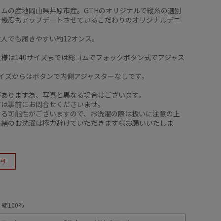
ニムの産地岡山県井原市産。GTHのオリジナルで縦糸の選別
で幾度もアップデートさせているこだわりのオリジナルデニ
人でも履きやすい約12オンス。
様は140サイズまでは総ゴムでフォックボタン式でアジャス
0)サイズからはボタンで内側アジャスターなしです。
があります為、写真と異なる場合はございます。
方は事前にお問合せくださいませ。
する可能性がございますので、お洗濯の際は扱いに注意の上
一緒のお洗濯は極力避けていただきます様お願いいたしま
綿100%