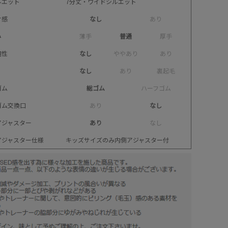
ルエット
7分丈・ワイドシルエット
け感
なし
あ
り
み
薄
手
普通
厚
手
縮性
なし
や
や
あ
り
あ
り
なし
あ
り
裏
起
毛
ゴム
総ゴム
ハ
ー
フ
ゴ
ム
ゴム交換口
あ
り
なし
アジャスター
あり
な
し
アジャスター仕様
キッズサイズのみ内側アジャスター付