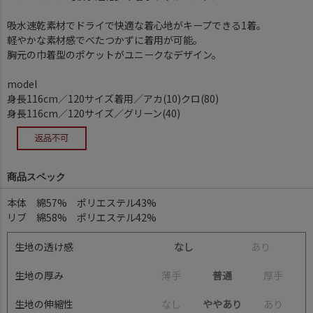
吸水速乾素材でドライで快適な着心地がキープできる1着。
軽やかな素材感でべたつかずに着用が可能。
胸元の巾着型のポケットがユニークなデザイン。
model
身長116cm／120サイズ着用／アカ(10)クロ(80)
身長116cm／120サイズ／グリーン(40)
商品スペック
本体 綿57% ポリエステル43%
リブ 綿58% ポリエステル42%
生地の透け感
なし
あ
り
生地の厚み
薄
手
普通
厚
手
生地の伸縮性
な
し
ややあり
あ
り