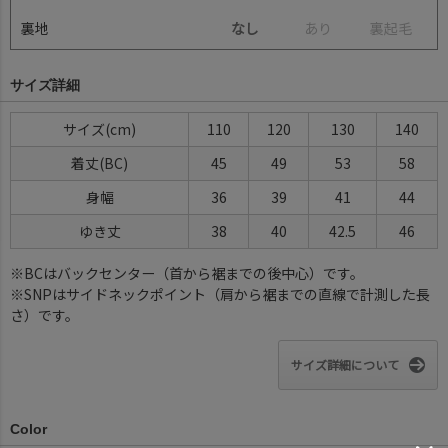
裏地
なし
あ
り
裏
起
毛
サイズ詳細
サイズ(cm)
110
120
130
140
着丈(BC)
45
49
53
58
身幅
36
39
41
44
ゆき丈
38
40
42.5
46
※BCはバックセンター（首から裾までの後中心）です。
※SNPはサイドネックポイント（肩から裾までの直線で計測した長
さ）です。
サイズ詳細について
Color