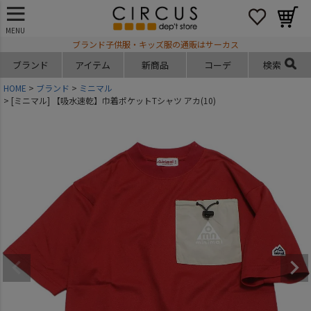
MENU
ブランド子供服・キッズ服の通販はサーカス
ブランド
アイテム
新商品
コーデ
検索
HOME
ブランド
ミニマル
[ミニマル] 【吸水速乾】巾着ポケットTシャツ アカ(10)