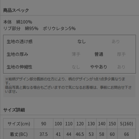
商品スペック
本体 綿100%
リブ部分 綿95% ポリウレタン5%
生地の透け感
なし
あ
り
生地の厚み
薄
手
普通
厚
手
生地の伸縮性
な
し
ややあり
あ
り
サイズ詳細
サイズ(cm)
90
100
110
120
130
140
150
S(160)
着丈(BC)
37.5
41
44
46.5
53
58
60
66