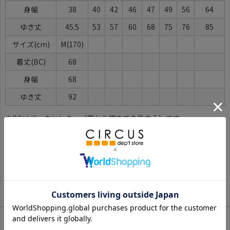
身幅
38
40
42
46
47
49
56
64
ゆき丈
45.5
53
57
60
68
75
76
85
サイズ(cm)
M(170)
着丈(BC)
68
身幅
68
ゆき丈
92
※BCはバックセンター（首から裾までの後中心）です。
※SNPはサイドネックポイント（肩から裾までの直線で計測した長
さ）です。
サイズ詳細について
Color