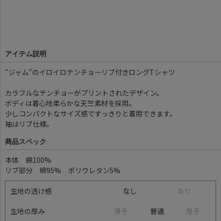
アイテム説明
“ジャム”のイロイロテンチョーリブ付きロングTシャツ
カラフルなテンチョーがプリントされたデザイン。
ボディは着心地柔らかな天竺素材を採用。
少しコンパクトなサイズ感ですっきりと着用できます。
袖はリブ仕様。
商品スペック
本体 綿100%
リブ部分 綿95% ポリウレタン5%
生地の透け感
なし
あ
り
生地の厚み
薄
手
普通
厚
手