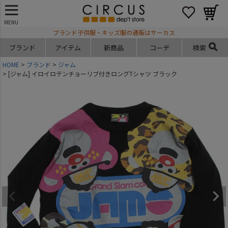
MENU
ブランド子供服・キッズ服の通販はサーカス
ブランド
アイテム
新商品
コーデ
検索
HOME
ブランド
ジャム
[ジャム] イロイロテンチョーリブ付きロングTシャツ ブラック