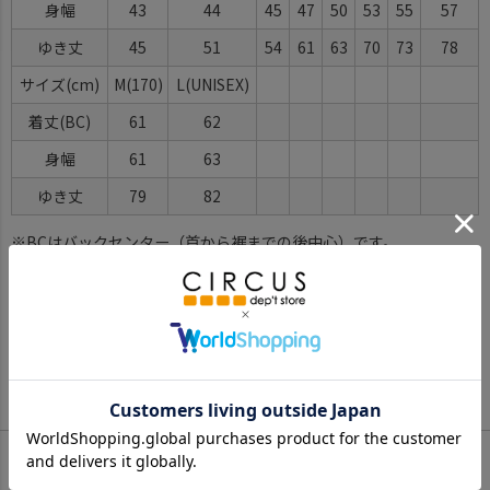
身幅
43
44
45
47
50
53
55
57
ゆき丈
45
51
54
61
63
70
73
78
サイズ(cm)
M(170)
L(UNISEX)
着丈(BC)
61
62
身幅
61
63
ゆき丈
79
82
※BCはバックセンター（首から裾までの後中心）です。
※SNPはサイドネックポイント（肩から裾までの直線で計測した長
さ）です。
サイズ詳細について
Color