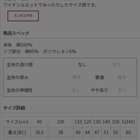
ワイドシルエットでゆったりしたサイズ感です。
商品スペック
本体 綿100%
リブ部分 綿95% ポリウレタン5%
生地の透け感
なし
あ
り
生地の厚み
薄
手
普通
厚
手
生地の伸縮性
な
し
ややあり
あ
り
サイズ詳細
サイズ(cm)
90
100
110
120
130
140
150
S(160)
着丈(BC)
35.5
38
40
44
47
51
55
60