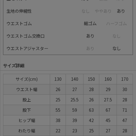
生地の伸縮性
な
し
や
や
あ
り
あり
ウエストゴム
総ゴム
ハ
ー
フ
ゴ
ム
ウエストゴム交換口
あり
な
し
ウエストアジャスター
あ
り
なし
サイズ詳細
サイズ(cm)
130
140
150
160
170
ウエスト幅
26
27
28
29
30
股上
25
25.5
26
27.5
28
股下
55
59
63
67
71
ヒップ幅
38
39
42
45
47
わたり幅
22
23
25
27
28