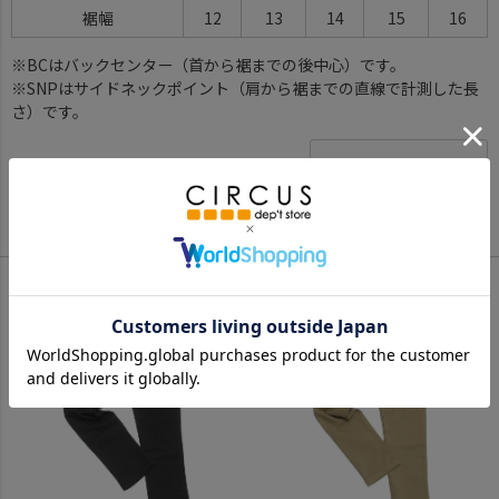
裾幅
12
13
14
15
16
※BCはバックセンター（首から裾までの後中心）です。
※SNPはサイドネックポイント（肩から裾までの直線で計測した長
さ）です。
サイズ詳細について
Color