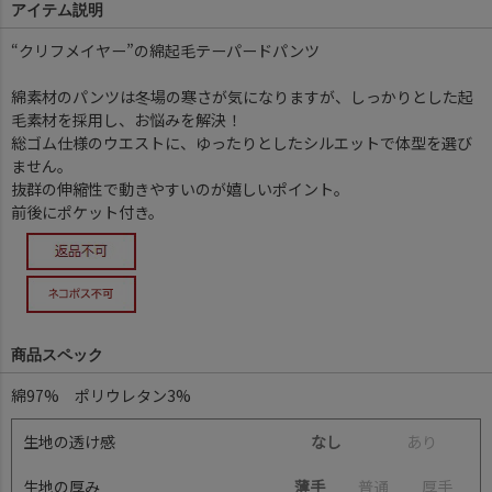
アイテム説明
“クリフメイヤー”の綿起毛テーパードパンツ
綿素材のパンツは冬場の寒さが気になりますが、しっかりとした起
毛素材を採用し、お悩みを解決！
総ゴム仕様のウエストに、ゆったりとしたシルエットで体型を選び
ません。
抜群の伸縮性で動きやすいのが嬉しいポイント。
前後にポケット付き。
商品スペック
綿97% ポリウレタン3%
生地の透け感
なし
あ
り
生地の厚み
薄手
普
通
厚
手