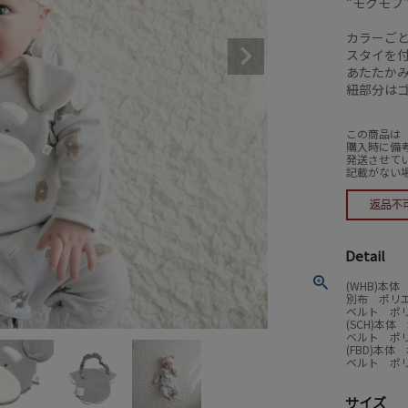
“モクモフ
カラーご
スタイを
あたたか
紐部分は
この商品は
購入時に備
発送させて
記載がない
Detail
(WHB)本
別布 ポリエ
ベルト ポリ
(SCH)本
ベルト ポリ
(FBD)本
ベルト ポリ
サイズ