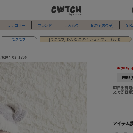
カテゴリー
ブランド
よみもの
BOYS(男の子)
GIR
モクモフ
[モクモフ] わんこ スタイ シュナウザー(SCH)
76207_02_1700
当店特別
FREE(
即日出荷可
文で即日発
アイテム