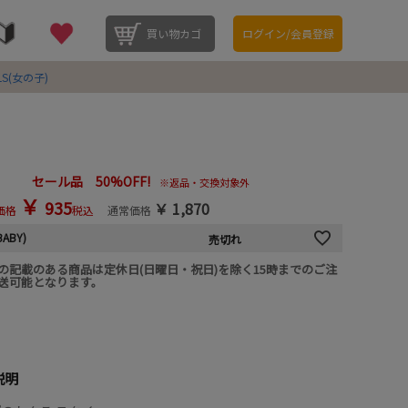
買い物カゴ
ログイン/会員登録
LS(女の子)
セール品 50%OFF!
※返品・交換対象外
￥
935
￥
1,870
価格
税込
通常価格
BABY)
売切れ
の記載のある商品は定休日(日曜日・祝日)を除く15時までのご注
送可能となります。
説明