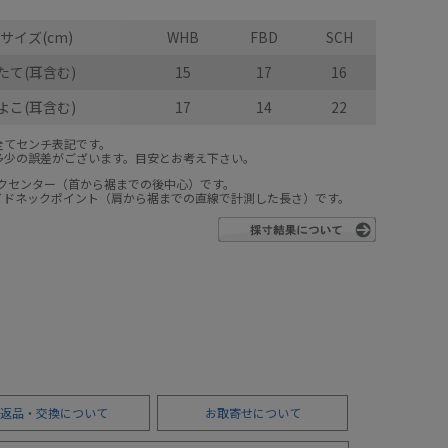
サイズ(cm)
WHB
FBD
SCH
たて(耳含む)
15
17
16
よこ(耳含む)
17
14
22
全てセンチ表記です。
多少の誤差がございます。目安とお考え下さい。
ックセンター（首から裾までの後中心）です。
サイドネックポイント（肩から裾までの直線で計測した長さ）です。
返品・交換について
お取寄せについて