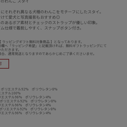
”のわんこ スタイ
とにそれぞれ異なる犬種のわんこをモチーフにしたスタイ。
付けて愛犬と写真撮影もおすすめ◎
みのあるボア素材とチェックのストラップが優しい印象。
ゴム仕様で着脱しやすく、スナップボタン付き。
【 ラッピングギフト無料対象商品 】となっております。
考欄へ「ラッピング希望」と記載頂ければ、無料ギフトラッピングにて
いただきます。
場合、通常発送となりますのであらかじめご了承くださいませ。
体 ポリエステル92% ポリウレタン8%
ステル100%
エステル96% ポリウレタン4%
体 ポリエステル92% ポリウレタン8%
エステル96% ポリウレタン4%
体 ポリエステル92% ポリウレタン8%
エステル96% ポリウレタン4%