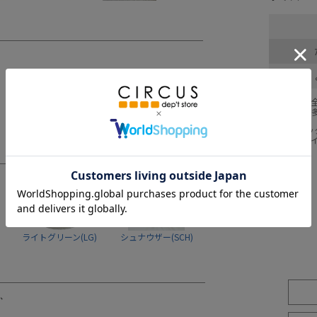
採寸結果は
商品により
※BCはバ
※SNPは
ライトグリーン(LG)
シュナウザー(SCH)