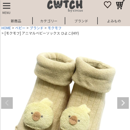
MENU
新商品
カテゴリー
ブランド
よみもの
HOME
ベビー
ブランド
モクモフ
[モクモフ] アニマルベビーソックス ひよこ(HIY)