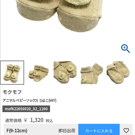
モクモフ
アニマルベビーソックス ひよこ(HIY)
mof622650020_02_1200
￥
1,320
通常価格
税込
F(9-12cm)
即日出荷
カートに入れる