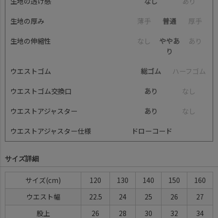
生地の透け感
なし
あ
り
生地の厚み
薄
手
普通
厚
手
生地の伸縮性
な
し
ややあ
あ
り
り
ウエストゴム
総ゴム
ハ
ー
フ
ゴ
ム
ウエストゴム交換口
あり
な
し
ウエストアジャスター
あり
な
し
ウエストアジャスター仕様
ドローコード
サイズ詳細
サイズ(cm)
120
130
140
150
160
ウエスト幅
22.5
24
25
26
27
股上
26
28
30
32
34