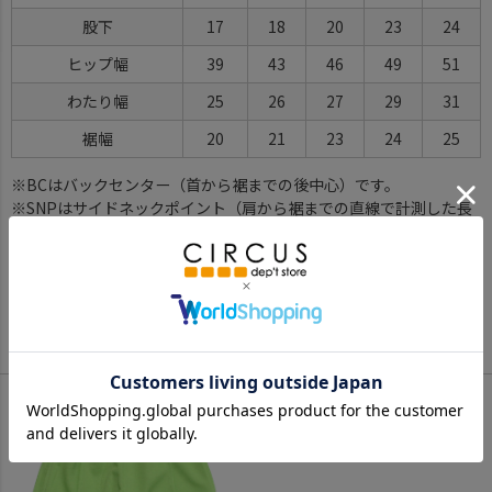
股下
17
18
20
23
24
ヒップ幅
39
43
46
49
51
わたり幅
25
26
27
29
31
裾幅
20
21
23
24
25
※BCはバックセンター（首から裾までの後中心）です。
※SNPはサイドネックポイント（肩から裾までの直線で計測した長
さ）です。
サイズ詳細について
Color