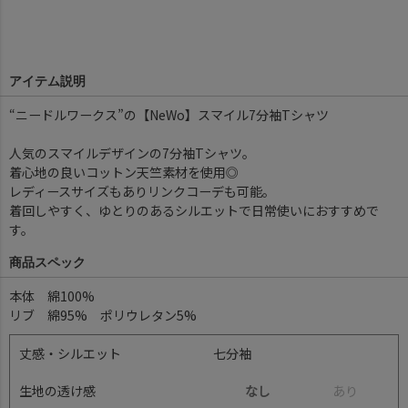
アイテム説明
“ニードルワークス”の【NeWo】スマイル7分袖Tシャツ
人気のスマイルデザインの7分袖Tシャツ。
着心地の良いコットン天竺素材を使用◎
レディースサイズもありリンクコーデも可能。
着回しやすく、ゆとりのあるシルエットで日常使いにおすすめで
す。
商品スペック
本体 綿100%
リブ 綿95% ポリウレタン5%
丈感・シルエット
七分袖
生地の透け感
なし
あ
り