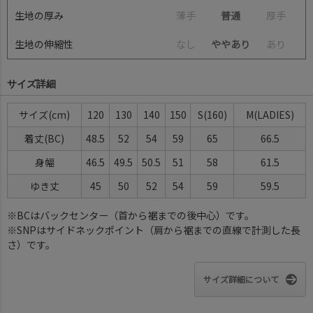
生地の厚み
薄
手
普通
厚
手
生地の伸縮性
な
し
ややあり
あ
り
サイズ詳細
サイズ(cm)
120
130
140
150
S(160)
M(LADIES)
着丈(BC)
48.5
52
54
59
65
66.5
身幅
46.5
49.5
50.5
51
58
61.5
ゆき丈
45
50
52
54
59
59.5
※BCはバックセンター（首から裾までの後中心）です。
※SNPはサイドネックポイント（肩から裾までの直線で計測した長
さ）です。
サイズ詳細について