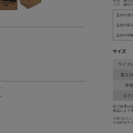
本体 綿10
リブ 綿95
生地の透
生地の厚
生地の伸
サイズ
サイズ(
着丈(B
身
ゆき
採寸結果は
商品により
※BCはバ
※SNPは