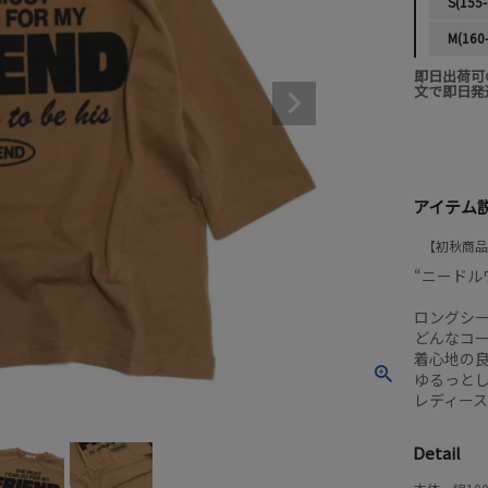
S(155-
M(160
即日出荷可
文で即日発
アイテム
初秋商品
“ニードル
ロングシー
どんなコ
着心地の良
ゆるっと
レディー
Detail