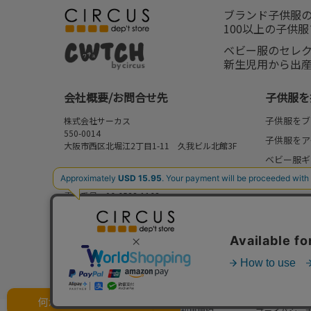
ブランド子供服
100以上の子供
ベビー服のセレ
新生児用から出
会社概要/お問合せ先
子供服を
子供服をブ
株式会社サーカス
550-0014
子供服をア
大阪市西区北堀江2丁目1-11 久我ビル北館3F
ベビー服ギ
お問合せ先
新作
⇒
FAQ/お問合せフォーム
電話番号：06-6538-1163
再入荷
営業時間：10:00-17:00
予約
定休日：日曜・祝日
セール
my focus
何かお探しですか？
法律に基づく表示
ご利用規約
プライバシー