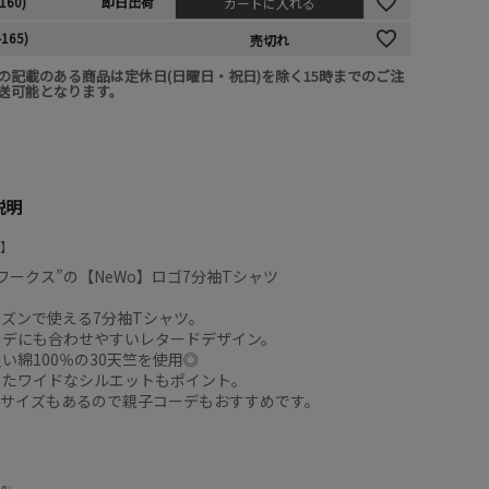
160)
即日出荷
カートに入れる
-165)
売切れ
の記載のある商品は定休日(日曜日・祝日)を除く15時までのご注
送可能となります。
説明
ワークス”の【NeWo】ロゴ7分袖Tシャツ
ズンで使える7分袖Tシャツ。
ーデにも合わせやすいレタードデザイン。
い綿100％の30天竺を使用◎
したワイドなシルエットもポイント。
スサイズもあるので親子コーデもおすすめです。