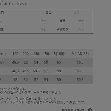
0%
% ポリウレタン5%
け感
なし
あ
り
み
薄
手
普通
厚
手
縮性
な
し
ややあり
あ
り
cm)
120
130
140
150
S(160)
M(LADIES)
C)
48.5
52
54
59
65
66.5
幅
46.5
49.5
50.5
51
58
61.5
丈
45
50
52
54
59
59.5
全てセンチ表記です。
多少の誤差がございます。目安とお考え下さい。
ックセンター（首から裾までの後中心）です。
サイドネックポイント（肩から裾までの直線で計測した長さ）です。