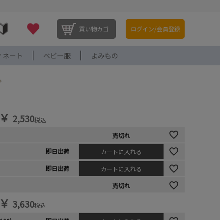
買い物カゴ
ログイン/会員登録
ィネート
ベビー服
よみもの
￥
2,530
税込
売切れ
即日出荷
カートに入れる
即日出荷
カートに入れる
売切れ
￥
3,630
税込