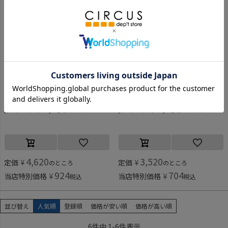
ナインゲイツ
ナインゲイツ
[ナインゲイツ] 九蓮パーカー ブラック(5)
[ナインゲイツ] 九蓮パーカー ブラック(5)
4,620
3,520
定価
¥
定価
¥
のところ
のところ
924
704
当店特別価格
¥
当店特別価格
¥
税込
税込
並び替え
人気順
登録順
価格が安い順
価格が高い順
6
件中
1
-
6
件表示