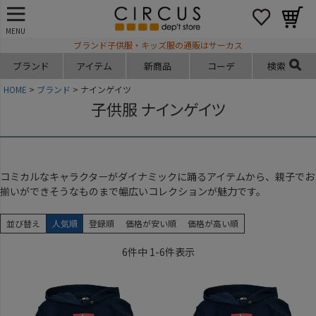
MENU
ブランド子供服・キッズ服の通販はサーカス
ブランド
アイテム
新商品
コーデ
検索
HOME
ブランド
ナインゲイツ
子供服 ナインゲイツ
コミカルなキャラクターがダイナミックに踊るアイテムから、親子でお
揃いができそうなものまで幅広いコレクションが魅力です。
並び替え
人気順
登録順
価格が安い順
価格が高い順
6
件中
1
-
6
件表示