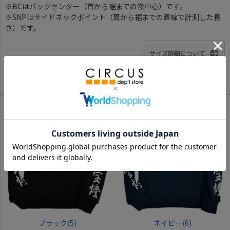
※BCはバックセンター（首から裾までの後中心）です。
※SNPはサイドネックポイント（肩から裾までの直線で計測した長
さ）です。
サイズ詳細について
Color
ブラック(5)
ネイビー(6)