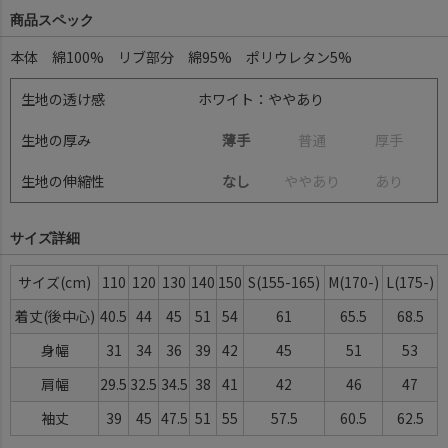
商品スペック
本体 綿100% リブ部分 綿95% ポリウレタン5%
生地の透け感
ホワイト：ややあり
生地の厚み
薄手
普
通
厚
手
生地の伸縮性
なし
や
や
あ
り
あ
り
サイズ詳細
サイズ
110
120
130
140
150
S(155-165)
M(170-)
L(175-)
着丈(後中心)
40.5
44
45
51
54
61
65.5
68.5
身幅
31
34
36
39
42
45
51
53
肩幅
29.5
32.5
34.5
38
41
42
46
47
袖丈
39
45
47.5
51
55
57.5
60.5
62.5