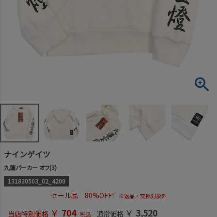
ナインゲイツ
九蓮パーカー オフ(3)
131830503_02_4200
セール品 80%OFF!
※返品・交換対象外
￥
704
￥
3,520
当店特別価格
通常価格
税込