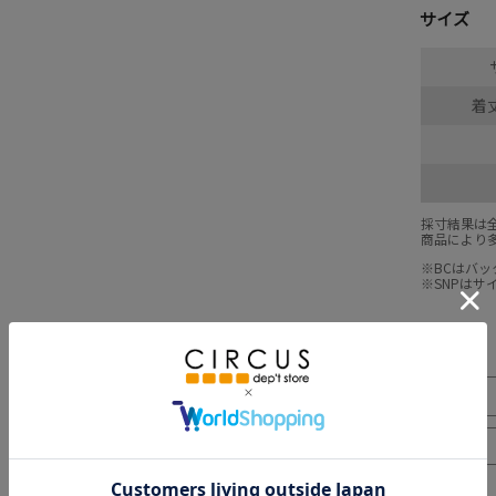
サイズ
着丈
採寸結果は
商品により
※BCはバ
※SNPは