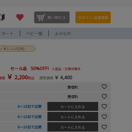
買い物カゴ
ログイン/会員登録
ィネート
ベビー服
よみもの
オレンジ(OR)
セール品 50%OFF!
※返品・交換対象外
￥
2,200
￥
4,400
価格
税込
通常価格
売切れ
売切れ
6～10日で出荷
カートに入れる
6～10日で出荷
カートに入れる
6～10日で出荷
カートに入れる