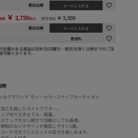
即日出荷
カートに入れる
￥
2,750
￥
5,500
価格
税込
通常価格
即日出荷
カートに入れる
売切れ
の記載のある商品は定休日(日曜日・祝日)を除く15時までのご注
送可能となります。
説明
ン＆グラウンド”のノーカラースナップカーディガン
汚加工を施したライトアウター。
トップ地で丈夫なうえ、軽量。
はスナップボタン開きで羽織としても最適。
で無駄のないデザインが着回しやすい1着。
ーコード付きでシルエットの変化を楽しめます。
にポケット付き。