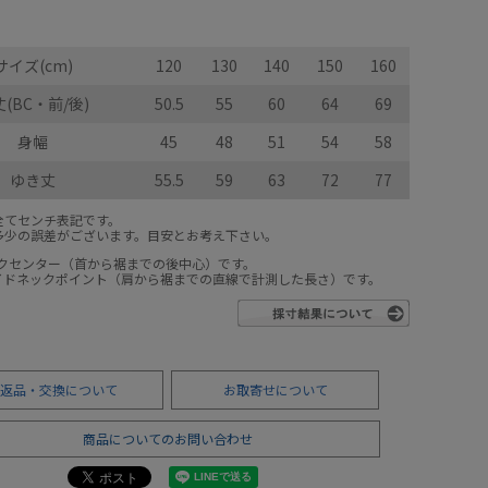
サイズ(cm)
120
130
140
150
160
(BC・前/後)
50.5
55
60
64
69
身幅
45
48
51
54
58
ゆき丈
55.5
59
63
72
77
全てセンチ表記です。
多少の誤差がございます。目安とお考え下さい。
ックセンター（首から裾までの後中心）です。
サイドネックポイント（肩から裾までの直線で計測した長さ）です。
返品・交換について
お取寄せについて
商品についてのお問い合わせ