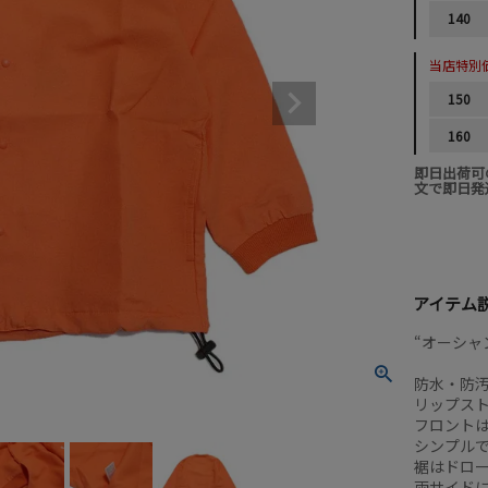
140
当店特別
150
160
即日出荷可
文で即日発
アイテム
“オーシャ
防水・防
リップス
フロント
シンプル
裾はドロ
両サイド