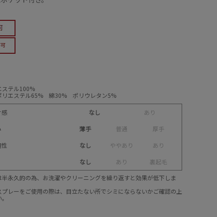
ステル100%
リエステル65% 綿30% ポリウレタン5%
け感
なし
あ
り
み
薄手
普
通
厚
手
縮性
なし
や
や
あ
り
あ
り
なし
あ
り
裏
起
毛
は半永久的の為、お洗濯やクリーニングを繰り返すと効果が低下しま
スプレーをご使用の際は、目立たない所でシミにならないかご確認の上
い。