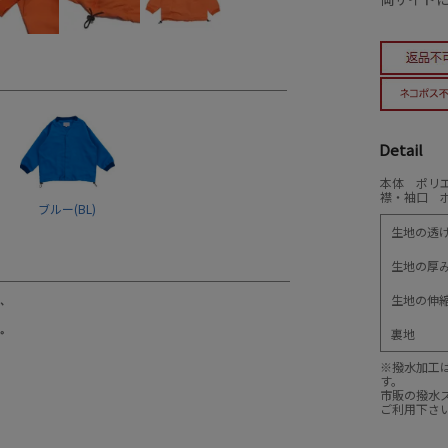
Detail
本体 ポリエ
襟・袖口 ポ
ブルー(BL)
生地の透
生地の厚
生地の伸
裏地
※撥水加工
す。
市販の撥水
ご利用下さ