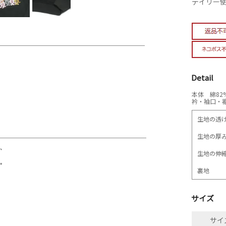
デイリー
Detail
本体 綿82
衿・袖口・裾
生地の透
生地の厚
生地の伸
裏地
サイズ
サイズ