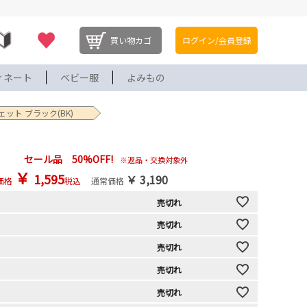
買い物カゴ
ログイン/会員登録
ィネート
ベビー服
よみもの
ット ブラック(BK)
セール品 50%OFF!
※返品・交換対象外
￥
1,595
￥
3,190
価格
税込
通常価格
売切れ
売切れ
売切れ
売切れ
売切れ