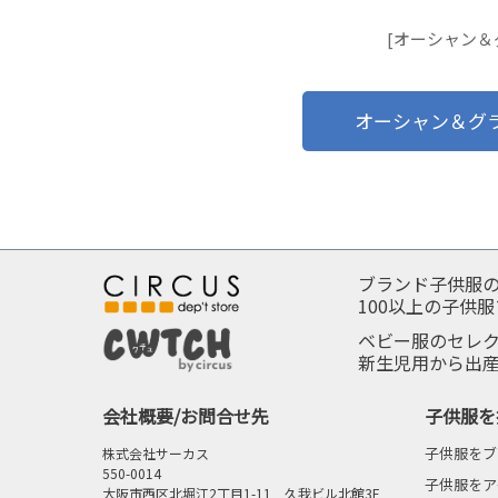
[オーシャン＆
オーシャン＆グ
ブランド子供服
100以上の子供
ベビー服のセレ
新生児用から出
会社概要/お問合せ先
子供服を
子供服をブ
株式会社サーカス
550-0014
子供服をア
大阪市西区北堀江2丁目1-11 久我ビル北館3F