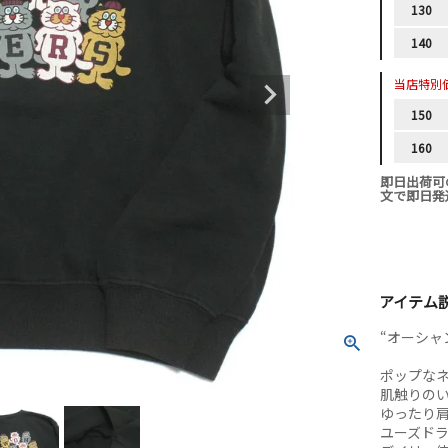
130
140
当店特別
150
160
即日出荷可
文で即日発
アイテム
“オーシャ
ポップな
肌触りの
ゆったり
ユーズド