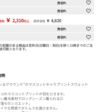
売切れ
売切れ
￥
2,310
￥
4,620
価格
税込
通常価格
売切れ
売切れ
の記載のある商品は定休日(日曜日・祝日)を除く15時までのご注
送可能となります。
説明
ン＆グラウンド”のマスコットキャラプリントスウェット
ネコのマスコットプリントが目をひきます。
いい裏毛素材でロングシーズン着られる◎
肩落ちのシルエット。
ライクな質感でボトムスを選びません。