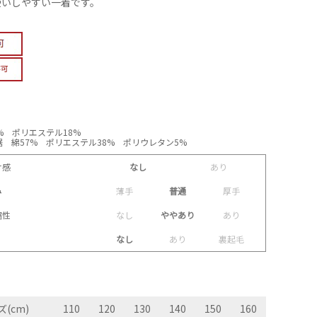
使いしやすい一着です。
% ポリエステル18%
 綿57% ポリエステル38% ポリウレタン5%
け感
なし
あ
り
み
薄
手
普通
厚
手
縮性
な
し
ややあり
あ
り
なし
あ
り
裏
起
毛
(cm)
110
120
130
140
150
160