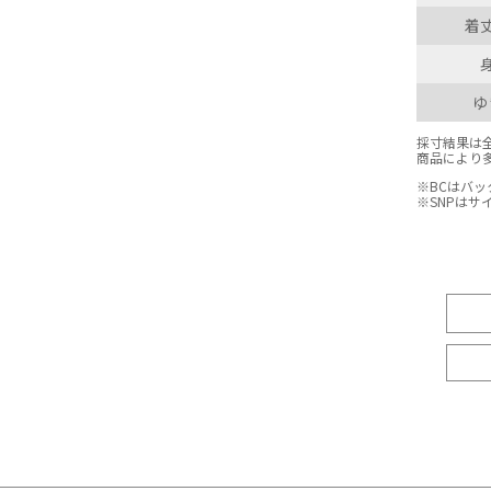
着丈
ゆ
採寸結果は
商品により
※BCはバ
※SNPは