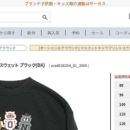
ブランド子供服・キッズ服の通販はサーカス
から探す
新作
再入荷
予約
セール
コーデ
グラウンド
[オーシャン＆グラウンド] マスコットキャラプリントスウェ
ウェット ブラック(BK)
oce4526204_01_2900
当店特別
80
90
100
110
120