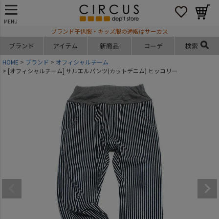
MENU
ブランド子供服・キッズ服の通販はサーカス
ブランド
アイテム
新商品
コーデ
検索
HOME
ブランド
オフィシャルチーム
[オフィシャルチーム] サルエルパンツ(カットデニム) ヒッコリー