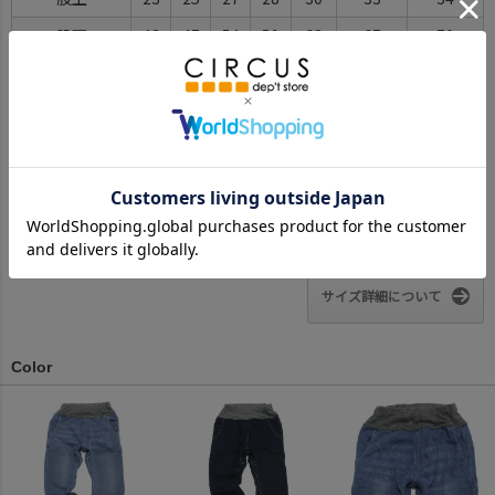
股下
42
47
54
59
63
67
70
ヒップ幅
36
38
41
43
45
48
54
わたり幅
19
21
22
24
26
28
30
裾幅
12
13
14
15
15.5
16
17
※BCはバックセンター（首から裾までの後中心）です。
※SNPはサイドネックポイント（肩から裾までの直線で計測した長
さ）です。
サイズ詳細について
Color