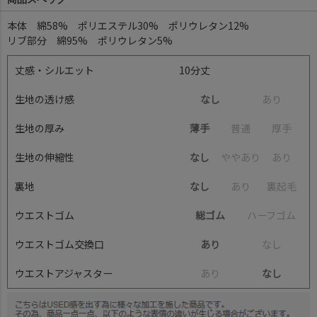
本体 綿58% ポリエステル30% ポリウレタン12%
リブ部分 綿95% ポリウレタン5%
丈感・シルエット
10分丈
生地の透け感
なし
あ
り
生地の厚み
薄手
普
通
厚
手
生地の伸縮性
なし
や
や
あ
り
あ
り
裏地
なし
あ
り
裏
起
毛
ウエストゴム
総ゴム
ハ
ー
フ
ゴ
ム
ウエストゴム交換口
あり
な
し
ウエストアジャスター
あ
り
なし