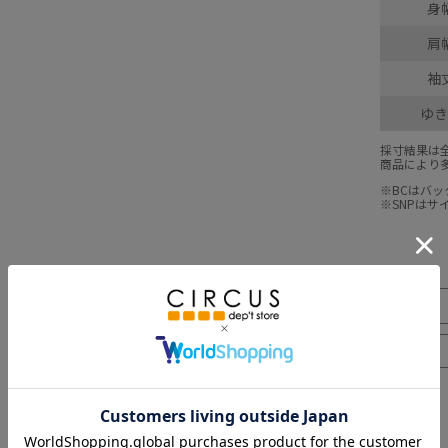
身
肩
袖
ゆき
採寸結果は
商品により
※BCはバ
※SNPは