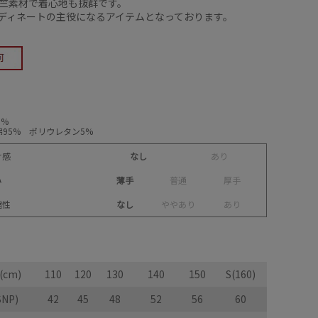
天竺素材で着心地も抜群です。
ーディネートの主役になるアイテムとなっております。
0%
95% ポリウレタン5%
け感
なし
あ
り
み
薄手
普
通
厚
手
縮性
なし
や
や
あ
り
あ
り
cm)
110
120
130
140
150
S(160)
NP)
42
45
48
52
56
60