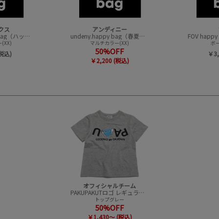
クス
アンディニー
CONVEX happy bag（ハッピーバック）
undeny.happy bag（春夏アイテムハッピーバック）
XX)
マルチカラー(XX)
ボー
50%OFF
(税込)
￥3,
￥2,200 (税込)
オフィシャルチーム
PAKUPAKUTロゴ レギュラーTシャツ
トップグレー
50%OFF
￥1,430～ (税込)