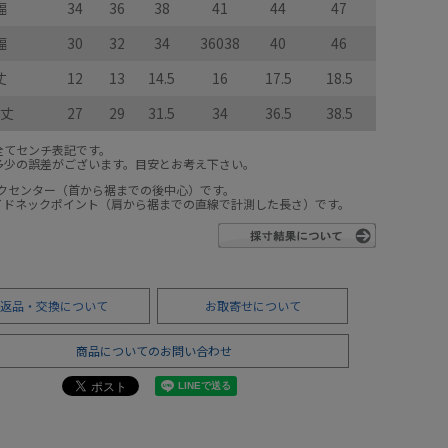
幅
34
36
38
41
44
47
幅
30
32
34
36038
40
46
丈
12
13
14.5
16
17.5
18.5
丈
27
29
31.5
34
36.5
38.5
全てセンチ表記です。
多少の誤差がございます。目安とお考え下さい。
ックセンター（首から裾までの後中心）です。
サイドネックポイント（肩から裾までの直線で計測した長さ）です。
返品・交換について
お取寄せについて
商品についてのお問い合わせ