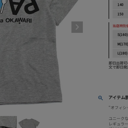
140
150
当店特別
S(160)
M(170
L(180)
即日出荷可
文で即日発
アイテム
“オフィシ
ユニーク
レギュラ