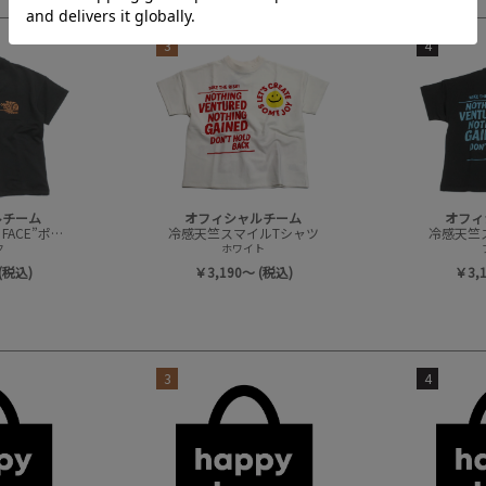
3
4
ルチーム
オフィシャルチーム
オフィ
冷感天竺”ORENO FACE”ポケットTシャツ
冷感天竺スマイルTシャツ
冷感天竺
ク
ホワイト
(税込)
￥3,190～ (税込)
￥3,
3
4