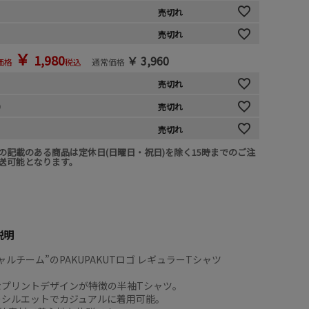
売切れ
売切れ
￥
1,980
￥
3,960
価格
税込
通常価格
売切れ
)
売切れ
売切れ
の記載のある商品は定休日(日曜日・祝日)を除く15時までのご注
送可能となります。
説明
ャルチーム”のPAKUPAKUTロゴ レギュラーTシャツ
なプリントデザインが特徴の半袖Tシャツ。
ーシルエットでカジュアルに着用可能。