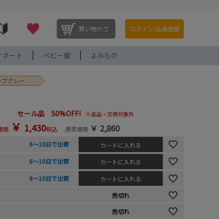
買い物カゴ
ログイン/会員登録
ィネート
ベビー服
よみもの
トップグレー
セール品 50%OFF!
※返品・交換対象外
￥
1,430
￥
2,860
価格
税込
通常価格
6～10日で出荷
カートに入れる
6～10日で出荷
カートに入れる
6～10日で出荷
カートに入れる
売切れ
売切れ