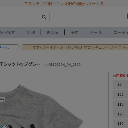
ブランド子供服・キッズ服の通販はサーカス
から探す
新作
再入荷
予約
セール
コーデ
チーム
[オフィシャルチーム] PAKUPAKUTロゴ レギュラーTシャツ 
ーTシャツ トップグレー
ofi1125204_04_2600
当店特別
90
100
110
120
130