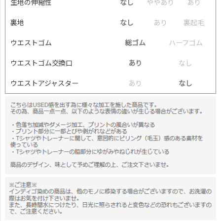
生地の伸縮性
なし
や
や
あ
り
あ
り
裏地
なし
あ
り
裏
起
毛
ウエストゴム
総ゴム
ハ
ー
フ
ゴ
ム
ウエストゴム交換口
あり
な
し
ウエストアジャスター
あ
り
なし