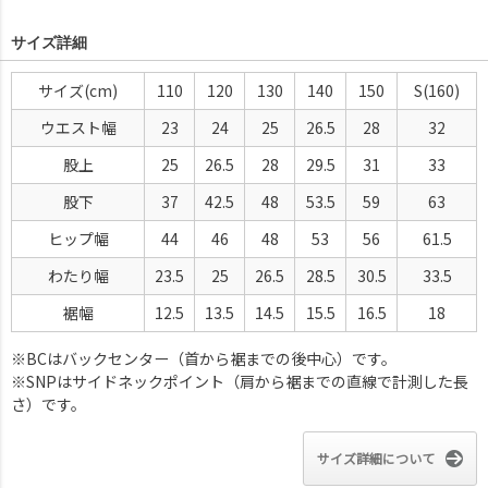
サイズ詳細
サイズ(cm)
110
120
130
140
150
S(160)
ウエスト幅
23
24
25
26.5
28
32
股上
25
26.5
28
29.5
31
33
股下
37
42.5
48
53.5
59
63
ヒップ幅
44
46
48
53
56
61.5
わたり幅
23.5
25
26.5
28.5
30.5
33.5
裾幅
12.5
13.5
14.5
15.5
16.5
18
※BCはバックセンター（首から裾までの後中心）です。
※SNPはサイドネックポイント（肩から裾までの直線で計測した長
さ）です。
サイズ詳細について