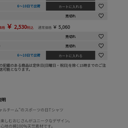
6～10日で出荷
カートに入れる
売切れ
￥
2,530
￥
5,060
価格
税込
通常価格
売切れ
)
売切れ
6～10日で出荷
カートに入れる
の記載のある商品は定休日(日曜日・祝日)を除く15時までのご注
送可能となります。
説明
ャルチーム”のスポーツの日Tシャツ
を楽しむおじさんがユニークなデザイン。
心地の綿100%天竺素材です。