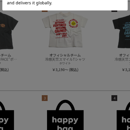
3
4
ルチーム
オフィシャルチーム
オフィ
冷感天竺”ORENO FACE”ポケットTシャツ
冷感天竺スマイルTシャツ
冷感天竺
ク
ホワイト
(税込)
￥3,190～ (税込)
￥3,
3
4