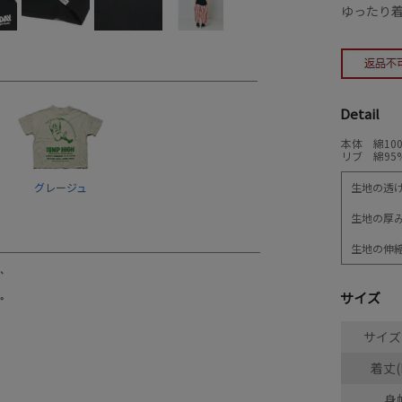
ゆったり
Detail
本体 綿10
リブ 綿95
生地の透
グレージュ
生地の厚
生地の伸
サイズ
サイズ(
着丈(
身