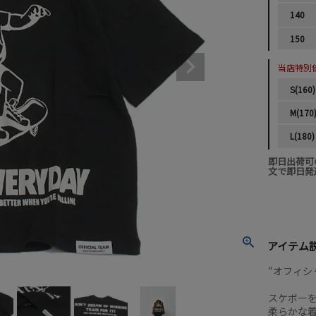
140
150
当店特別
S(160)
M(170
L(180)
即日出荷可
文で即日発
アイテム
“オフィシ
スケボー
柔らかな着