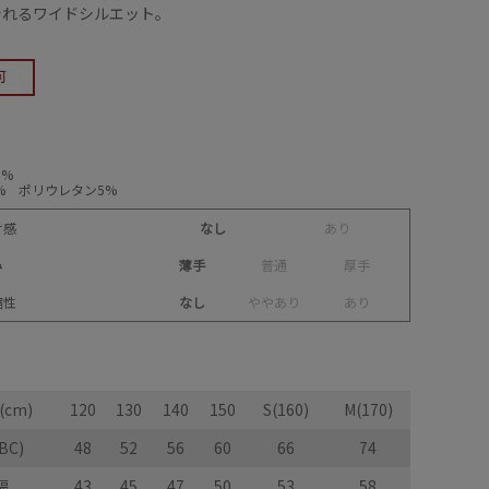
着れるワイドシルエット。
0%
% ポリウレタン5%
け感
なし
あ
り
み
薄手
普
通
厚
手
縮性
なし
や
や
あ
り
あ
り
cm)
120
130
140
150
S(160)
M(170)
BC)
48
52
56
60
66
74
幅
43
45
47
50
53
58