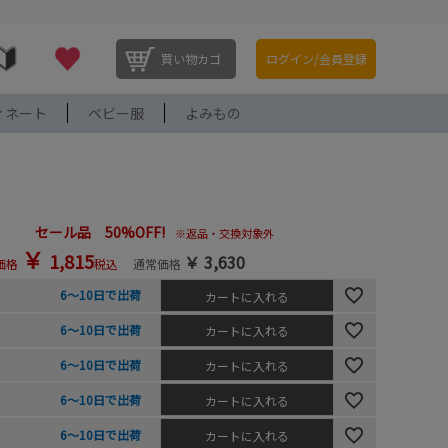
買い物カゴ
ログイン/会員登録
ィネート
ベビー服
よみもの
セール品 50%OFF!
※返品・交換対象外
￥
1,815
￥
3,630
価格
税込
通常価格
6～10日で出荷
カートに入れる
6～10日で出荷
カートに入れる
6～10日で出荷
カートに入れる
6～10日で出荷
カートに入れる
6～10日で出荷
カートに入れる