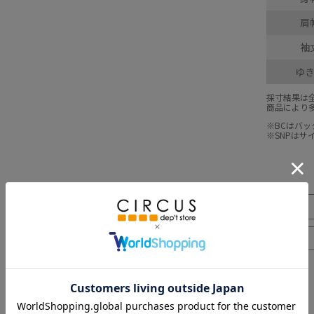
肩
袖
ゆ
採寸結果は
商品により
※BCはバ
※SNPは