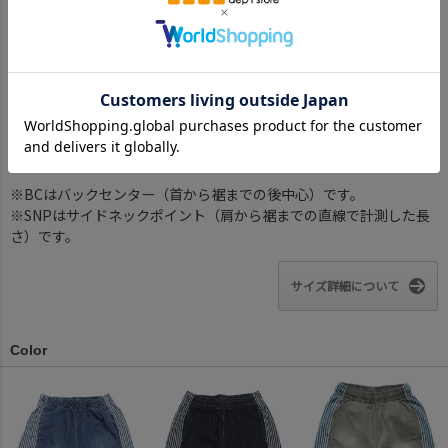
股上
18.5
20.5
21.5
22.5
23.5
26.5
股下
18
20
24
26
29
31
ヒップ幅
40
42
44
46
48
54
わたり幅
20.5/25
21/27
22.5/28
23.5/29
25/31
27/34
裾幅
21
22
23
24
25
28
※BCはバックセンター（首から裾までの後中心）です。
※SNPはサイドネックポイント（肩から裾までの直線で計測した長
さ）です。
サイズ詳細について
Color