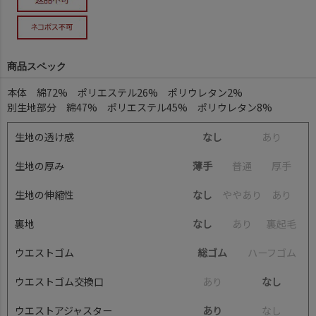
商品スペック
本体 綿72% ポリエステル26% ポリウレタン2%
別生地部分 綿47% ポリエステル45% ポリウレタン8%
生地の透け感
なし
あ
り
生地の厚み
薄手
普
通
厚
手
生地の伸縮性
なし
や
や
あ
り
あ
り
裏地
なし
あ
り
裏
起
毛
ウエストゴム
総ゴム
ハ
ー
フ
ゴ
ム
ウエストゴム交換口
あ
り
なし
ウエストアジャスター
あり
な
し