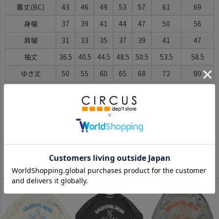
着丈(BC)
43
46
49
53
57
61
69
身幅
37
39
41
44
47
50
56
肩幅
31
33
35
37
39
41
47
袖丈
36.5
40.5
44.5
48.5
50.5
53.5
58.5
ゆき丈
50
55
60
65
68
72
80
※BCはバックセンター（首から裾までの後中心）です。
※SNPはサイドネックポイント（肩から裾までの直線で計測した長
さ）です。
サイズ詳細について
Color