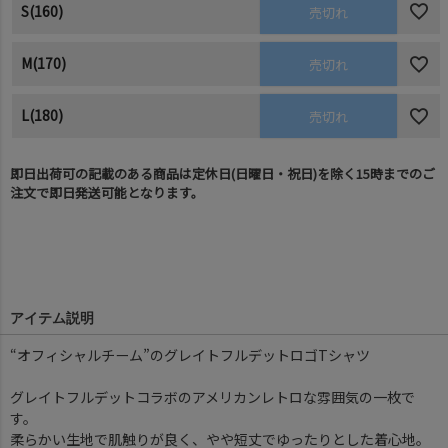
S(160)
売切れ
M(170)
売切れ
L(180)
売切れ
即日出荷可の記載のある商品は定休日(日曜日・祝日)を除く15時までのご
注文で即日発送可能となります。
アイテム説明
“オフィシャルチーム”のグレイトフルデットロゴTシャツ
グレイトフルデットコラボのアメリカンレトロな雰囲気の一枚で
す。
柔らかい生地で肌触りが良く、やや短丈でゆったりとした着心地。