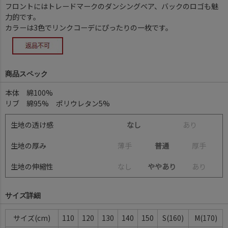
フロントにはトレードマークのダンシングベア、バックのロゴも魅
力的です。
カラーは3色でリンクコーデにぴったりの一枚です。
商品スペック
本体 綿100%
リブ 綿95% ポリウレタン5%
生地の透け感
なし
あ
り
生地の厚み
薄
手
普通
厚
手
生地の伸縮性
な
し
ややあり
あ
り
サイズ詳細
サイズ(cm)
110
120
130
140
150
S(160)
M(170)